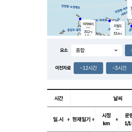
3
덕적북리
자월도
30.2
℃
33.6
℃
1.9
m/s
1.1
m/s
-
mm
-
mm
요소
풍도
29.8
덕적지도
5.1
m/
-
-12시간
-3시간
mm
이전자료
28.8
℃
대
4.1
m/s
-
mm
29.7
1.5
m
-
mm
시간
날씨
시정
운
일.시
현재일기
km
1/1