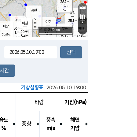
36.7
℃
강림
1.2
m/s
원주
-
흥천
mm
35.4
℃
문막
0.4
m/s
37
℃
-
-
℃
mm
+
2.2
설봉
m/s
35.1
℃
여주
-
m/s
이천
-
mm
2.0
m/s
-
마장
mm
신림
36.9
부론
-
귀래
−
℃
mm
35.2
20 km
℃
36.4
℃
1.9
m/s
0.2
38.8
m/s
℃
34.7
0.8
m/s
℃
-
35.1
34.8
mm
℃
-
℃
mm
0.8
m/s
-
1.7
mm
m/s
0.0
0.6
m/s
m/s
-
mm
-
백운
mm
-
-
mm
mm
백암
장호원
35.5
℃
0.3
m/s
34.3
℃
36.0
엄정
℃
-
mm
1.2
m/s
1.4
m/s
노은
-
mm
-
35.2
mm
℃
개
2시간
2.2
m/s
34.6
℃
-
mm
0
1.4
℃
m/s
-
m/s
mm
m
기상실황표
2026.05.10.19:00
바람
기압(hPa)
습도
풍속
해면
풍향
%
m/s
기압