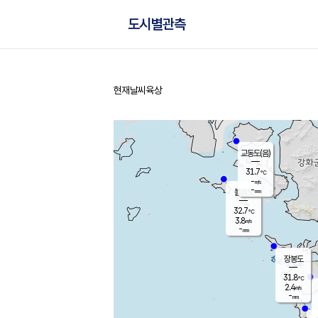
도시별관측
현재날씨
육상
홈
교동도(음)
31.7
℃
-
m/s
-
mm
볼음도
대연평
32.7
℃
3.8
m/s
32.5
℃
-
mm
2.5
m/s
-
mm
장봉도
31.8
℃
2.4
m/s
-
mm