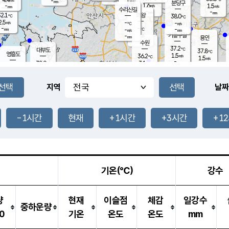
-
-
mm
무의도
mm
mm
분당구
1.6
-
1.5
m/s
m/s
mm
수리산길
-
-
mm
mm
2.1
의왕
38.0
℃
℃
2.5
-
m/s
-
m/s
℃
-
-
-
mm
-
℃
mm
m/s
기흥구갈
-
-
m/s
mm
용인
-
수원
mm
37.2
℃
대부도
37.8
℃
영흥도
1.5
36.2
m/s
℃
1.5
m/s
-
mm
3.1
32.0
m/s
-
℃
mm
33.8
℃
-
오산
2.1
mm
m/s
2.4
m/s
-
mm
-
mm
향남
35.2
℃
지역
날짜
2.1
m/s
36.2
-
℃
운평
mm
송탄
-
℃
m/s
-
s
mm
33.6
보
℃
37.3
-1시간
현재
+1시간
+3시간
+1
℃
3.0
m/s
산
1.6
m/s
-
34.
mm
-
mm
0.4
℃
-
m
/s
기온(℃)
강수
량
현재
이슬점
체감
일강수
중하운량
0
기온
온도
온도
mm