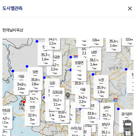
close
도시별관측
장남
판문점
34.9
℃
2.1
m/s
화현
36.6
동두천
℃
남면
-
현재날씨
육상
mm
파주
1.1
홈
m/s
포천
35.5
-
35
℃
mm
℃
36.8
℃
34.2
0.0
0.8
m/s
℃
m/s
-
양주
35.6
m/s
가
℃
-
2.2
-
mm
m/s
mm
-
mm
1.6
m/s
-
탄현
mm
36.3
-
3
℃
mm
남방
2.1
m/s
2
35.3
℃
-
파주금촌
mm
1.6
m/s
38.1
℃
-
장흥면
mm
1.4
m/s
36.2
℃
-
mm
2.2
m/s
-
℃
양촌
-
mm
창
-
m/s
은평
대곶
-
mm
35.8
노원
℃
-
김포
35.5
2.8
℃
34.8
m/s
℃
-
m/
-
2.5
35.9
m/s
mm
2.6
℃
m/s
서울
-
경서동
35.9
m
-
1.9
℃
mm
-
김포(공)
m/s
mm
0.6
-
m/s
mm
34.3
℃
34.7
-
℃
mm
36.2
℃
2.2
m/s
2.9
부천
m/s
2.1
구로
m/s
-
서초
mm
-
광명
mm
인천
송파*
-
mm
인천(공)
35.6
℃
35.8
℃
33.8
과천
경기광주
℃
34.9
1.4
32.9
35.7
m/s
℃
℃
℃
2.5
m/s
1.5
m/s
34.3
-
1.4
℃
mm
3
m/s
2.5
m/s
-
m/s
mm
-
33.9
33.2
mm
2.7
-
℃
℃
m/s
-
-
mm
무의도
mm
mm
분당구
0.9
-
0.6
m/s
m/s
mm
수리산길
-
-
mm
mm
3.9
의왕
35.1
℃
℃
2.8
m/s