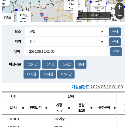
32.8
1.2
m/s
℃
-
-
-
mm
0.0
℃
mm
+
m/s
기흥구갈
-
-
m/s
mm
용인
-
수원
mm
−
34.1
℃
대부도
20 km
35.2
℃
영흥도
1.3
33.7
m/s
℃
1.5
m/s
-
mm
3.2
34.0
m/s
-
℃
mm
32.2
℃
-
오산
2.1
mm
m/s
2.4
m/s
-
mm
요소
-
mm
향남
33.3
℃
1.3
m/s
34.8
-
지역
℃
운평
mm
송탄
0.7
℃
m/s
-
s
mm
33.7
보
℃
날짜
35.1
℃
1.9
m/s
산
1.6
m/s
-
32.
mm
-
mm
1.1
℃
이전자료
-12시간
-3시간
-1시간
현재
-
m
/s
+1시간
+3시간
+12시간
기상실황표
2026.05.10.01:00
시간
날씨
시정
운량
일.시
현재일기
중하운량
km
1/10
도시별 기상실황표로 지점, 날씨, 기온, 강수, 바람, 기압등을 안내한 표입
10.01H
20 이상
7