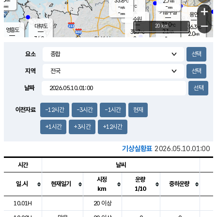
33.8
2.7
m/s
℃
-
-
-
mm
-
℃
mm
+
m/s
기흥구갈
-
-
m/s
mm
용인
-
수원
mm
−
38.0
℃
대부도
20 km
36.3
℃
영흥도
2.1
35.7
m/s
℃
2.0
m/s
-
mm
2
34.0
m/s
-
℃
mm
32.9
℃
-
오산
3.5
mm
m/s
3.4
m/s
-
mm
요소
-
mm
향남
34.7
℃
1.6
m/s
36.9
-
지역
℃
운평
mm
송탄
1.3
℃
m/s
-
s
mm
35.1
보
℃
날짜
36.6
℃
2.1
m/s
산
1.7
m/s
-
33.
mm
-
mm
0.5
℃
이전자료
-12시간
-3시간
-1시간
현재
-
m
/s
+1시간
+3시간
+12시간
기상실황표
2026.05.10.01:00
시간
날씨
시정
운량
일.시
현재일기
중하운량
km
1/10
도시별 기상실황표로 지점, 날씨, 기온, 강수, 바람, 기압등을 안내한 표입
10.01H
20 이상
1