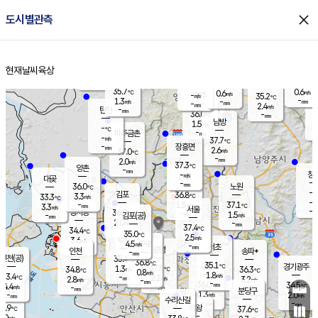
close
도시별관측
장남
판문점
36.2
℃
1.6
m/s
화현
37.3
동두천
℃
남면
-
현재날씨
육상
mm
파주
1.6
홈
m/s
포천
38.2
-
34.6
℃
mm
℃
36.1
℃
35.7
0.6
0.6
m/s
℃
m/s
-
양주
35.2
m/s
가
℃
-
1.3
-
mm
m/s
mm
-
mm
2.4
m/s
-
탄현
mm
36.0
-
3
℃
mm
남방
1.5
m/s
2
-
℃
-
파주금촌
mm
-
m/s
37.7
℃
-
장흥면
mm
2.6
m/s
37.0
℃
-
mm
2.0
m/s
37.3
℃
양촌
-
mm
창
-
m/s
은평
대곶
-
mm
36.0
노원
℃
-
김포
36.8
3.3
℃
33.3
m/s
℃
-
m/
-
1.5
37.1
m/s
mm
3.3
℃
m/s
서울
-
경서동
36.9
m
-
1.5
℃
mm
-
김포(공)
m/s
mm
2.0
-
m/s
mm
37.4
℃
34.4
-
℃
mm
35.0
℃
2.5
m/s
3.6
부천
m/s
4.5
구로
m/s
-
서초
mm
-
광명
mm
인천
송파*
-
mm
인천(공)
35.4
℃
36.8
℃
35.1
과천
경기광주
℃
37.5
1.3
34.8
36.3
m/s
℃
℃
℃
0.8
m/s
1.8
m/s
33.4
-
2.2
℃
mm
2.8
m/s
3.2
m/s
-
m/s
mm
-
36.0
34.5
mm
4.4
-
℃
℃
m/s
-
-
mm
무의도
mm
mm
분당구
1.3
-
2.0
m/s
m/s
mm
수리산길
-
-
mm
mm
1.9
의왕
37.6
℃
℃
3.0
m/s