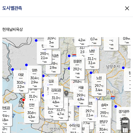
close
도시별관측
장남
판문점
31.5
℃
3.3
m/s
화현
30.9
동두천
℃
남면
-
현재날씨
육상
mm
파주
3.3
홈
m/s
포천
30.4
-
30.7
℃
mm
℃
29.7
℃
30.9
0.9
0.7
m/s
℃
m/s
4.2
양주
-
m/s
가
℃
-
3
-
mm
m/s
mm
-
mm
-
m/s
-
탄현
mm
31.6
-
2
℃
mm
남방
2.9
m/s
1
29.5
℃
-
파주금촌
mm
2.1
m/s
31.1
℃
-
장흥면
mm
3.1
m/s
29.8
℃
-
mm
2.9
m/s
29.2
℃
양촌
-
mm
창
-
m/s
은평
대곶
-
mm
30.4
노원
℃
-
김포
29.6
2.9
℃
30.0
m/s
℃
-
m/
-
2.0
29.7
m/s
mm
2.2
℃
m/s
서울
-
경서동
31.5
m
-
3.4
℃
mm
-
김포(공)
m/s
mm
1.5
-
m/s
mm
29.9
℃
31.0
-
℃
mm
31.0
℃
4.9
m/s
3.1
부천
m/s
4.8
구로
m/s
-
서초
mm
-
광명
mm
인천
송파*
-
mm
인천(공)
31.2
℃
31.3
℃
29.7
과천
경기광주
℃
30.6
0.7
30.6
29.5
m/s
℃
℃
℃
4.7
m/s
2.1
m/s
29.4
-
3.0
℃
mm
4.3
m/s
3.0
m/s
-
m/s
mm
-
29.3
28.7
mm
5.8
-
℃
℃
m/s
-
-
mm
무의도
mm
mm
분당구
2.2
-
1.9
m/s
m/s
mm
수리산길
-
-
mm
mm
0.0
의왕
30.4
℃
℃
2.6
m/s