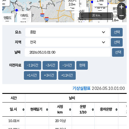
30.3
1.9
m/s
℃
-
-
-
mm
2.0
℃
mm
+
m/s
기흥구갈
-
-
m/s
mm
용인
-
수원
mm
−
-
℃
대부도
20 km
31.2
℃
영흥도
-
30.3
m/s
℃
1.8
m/s
-
mm
3.2
30.3
m/s
-
℃
mm
30.0
℃
-
오산
3.8
mm
m/s
5.4
m/s
-
mm
요소
-
mm
향남
29.6
℃
2.9
m/s
29.6
-
지역
℃
운평
mm
송탄
2.0
℃
m/s
-
s
mm
29.0
보
℃
날짜
30.7
℃
3.5
m/s
산
1.1
m/s
-
-
mm
-
mm
-
m
℃
이전자료
-12시간
-3시간
-1시간
현재
-
m
/s
+1시간
+3시간
+12시간
기상실황표
2026.05.10.01:00
시간
날씨
시정
운량
일.시
현재일기
중하운량
km
1/10
도시별 기상실황표로 지점, 날씨, 기온, 강수, 바람, 기압등을 안내한 표입
10.01H
20 이상
7