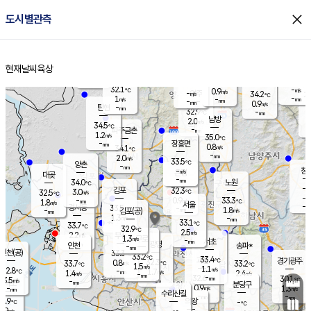
close
도시별관측
장남
판문점
31.9
℃
0.8
m/s
화현
33.4
동두천
℃
남면
-
현재날씨
육상
mm
파주
1.4
홈
m/s
포천
31.3
-
32.8
℃
mm
℃
32.8
℃
32.1
-
0.9
m/s
℃
m/s
-
양주
34.2
m/s
가
℃
-
1
-
mm
m/s
mm
-
mm
0.9
m/s
-
탄현
mm
32.9
-
3
℃
mm
남방
2.0
m/s
1
34.5
℃
-
파주금촌
mm
1.2
m/s
35.0
℃
-
장흥면
mm
0.8
m/s
34.1
℃
-
mm
2.0
m/s
33.5
℃
양촌
-
mm
창
-
m/s
은평
대곶
-
mm
34.0
노원
℃
-
김포
32.3
3.0
℃
32.5
m/s
℃
-
m/
-
0.9
33.3
m/s
mm
1.8
℃
m/s
서울
-
경서동
33.5
m
-
1.8
℃
mm
-
김포(공)
m/s
mm
1.3
-
m/s
mm
33.1
℃
33.7
-
℃
mm
32.9
℃
2.5
m/s
2.2
부천
m/s
1.3
구로
m/s
-
서초
mm
-
광명
mm
인천
송파*
-
mm
인천(공)
33.3
℃
33.2
℃
33.4
과천
경기광주
℃
32.3
0.8
33.7
33.2
m/s
℃
℃
℃
1.5
m/s
1.1
m/s
32.8
-
1.7
℃
mm
1.4
m/s
2.4
m/s
-
m/s
mm
-
32.6
30.1
mm
3.5
-
℃
℃
m/s
-
-
mm
무의도
mm
mm
분당구
0.9
-
1.3
m/s
m/s
mm
수리산길
-
-
mm
mm
1.9
의왕
-
℃
℃
1.9
m/s