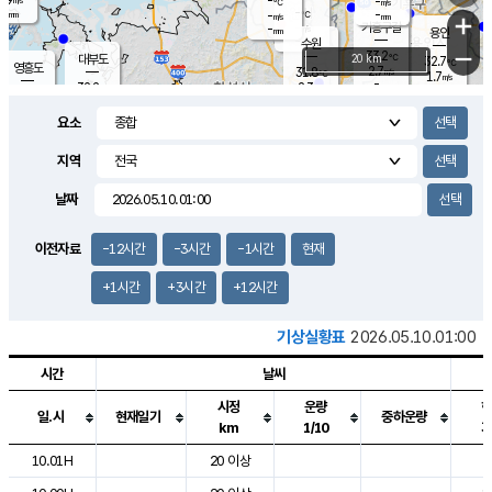
-
-
m/s
℃
-
-
-
mm
-
℃
mm
+
m/s
기흥구갈
-
-
m/s
mm
용인
-
수원
mm
−
33.2
℃
대부도
20 km
32.7
℃
영흥도
2.7
31.8
m/s
℃
1.7
m/s
-
mm
2.3
32.2
m/s
-
℃
mm
31.6
℃
-
오산
2.2
mm
m/s
1.8
m/s
-
mm
요소
-
mm
향남
32.1
℃
1.5
m/s
32.4
-
지역
℃
운평
mm
송탄
1.4
℃
m/s
-
s
mm
31.9
보
℃
날짜
32.1
℃
2.4
m/s
산
2.6
m/s
-
30.
mm
-
mm
1.4
℃
이전자료
-12시간
-3시간
-1시간
현재
-
m
/s
+1시간
+3시간
+12시간
기상실황표
2026.05.10.01:00
시간
날씨
시정
운량
일.시
현재일기
중하운량
km
1/10
도시별 기상실황표로 지점, 날씨, 기온, 강수, 바람, 기압등을 안내한 표입
10.01H
20 이상
9