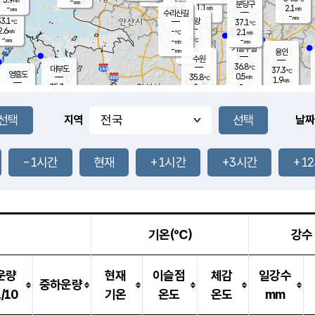
-
-
mm
무의도
mm
mm
분당구
1.1
-
2.1
m/s
m/s
mm
수리산길
-
-
mm
mm
3.1
의왕
37.1
℃
℃
2.6
-
m/s
2.1
m/s
℃
-
-
-
mm
-
℃
mm
m/s
기흥구갈
-
-
m/s
mm
용인
-
수원
mm
36.8
℃
대부도
37.3
℃
영흥도
0.5
35.8
m/s
℃
1.9
m/s
-
mm
2
35.3
m/s
-
℃
mm
32.3
℃
-
오산
1.5
mm
m/s
1.6
m/s
-
mm
-
mm
향남
33.2
℃
지역
날짜
1.0
m/s
37.2
-
℃
운평
mm
송탄
1.3
℃
m/s
-
s
mm
35.4
보
℃
37.2
-1시간
현재
+1시간
+3시간
+1
℃
2.0
m/s
산
1.4
m/s
-
34.
mm
-
mm
1.9
℃
-
m
/s
기온(℃)
강수
운량
현재
이슬점
체감
일강수
중하운량
1/10
기온
온도
온도
mm