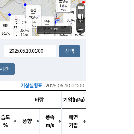
37.6
℃
강림
1.6
m/s
원주
-
흥천
mm
34.0
℃
문막
2.0
m/s
35.5
℃
35.8
-
℃
mm
+
2.2
설봉
m/s
35.9
℃
여주
-
m/s
이천
-
mm
1.7
m/s
-
마장
mm
신림
37.2
부론
-
귀래
−
℃
mm
35.2
20 km
℃
35.7
℃
1.6
m/s
1.3
36.7
m/s
℃
35.0
1.1
m/s
℃
-
34.5
34.7
mm
℃
-
℃
mm
2.0
m/s
-
2.0
mm
m/s
1.9
1.1
m/s
m/s
-
mm
-
백운
mm
-
-
mm
mm
백암
장호원
36.2
℃
1.7
m/s
35.5
℃
36.2
엄정
℃
-
mm
2.4
m/s
1.9
m/s
노은
-
mm
-
36.3
mm
℃
개
2시간
2.1
m/s
35.7
℃
-
mm
4
1.1
℃
m/s
-
m/s
mm
m
기상실황표
2026.05.10.01:00
바람
기압(hPa)
습도
풍속
해면
풍향
%
m/s
기압