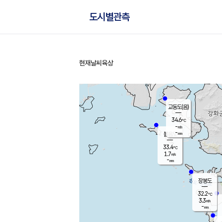
도시별관측
현재날씨
육상
홈
교동도(음)
34.6
℃
-
m/s
-
mm
볼음도
대연평
33.4
℃
1.7
m/s
33.6
℃
-
mm
1.6
m/s
-
mm
장봉도
32.2
℃
3.3
m/s
-
mm