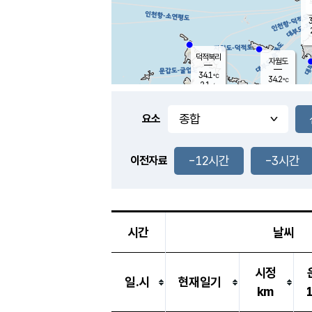
3
덕적북리
자월도
34.1
℃
34.2
℃
2.1
m/s
1.1
m/s
-
mm
-
mm
요소
풍도
31.6
덕적지도
0.8
m/
-
-12시간
-3시간
mm
이전자료
31.0
℃
대
1.1
m/s
-
mm
32.6
0.5
m
-
mm
시간
날씨
시정
일.시
현재일기
km