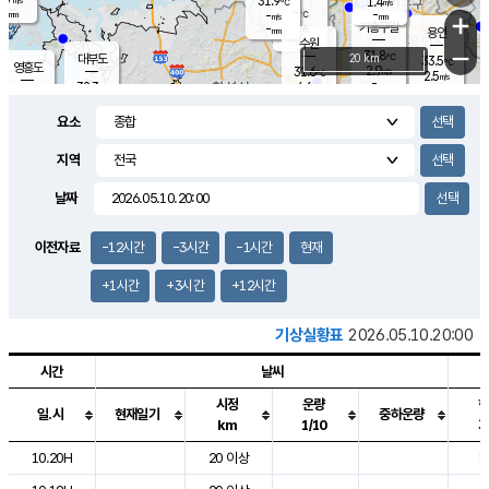
31.9
1.4
m/s
℃
-
-
-
mm
-
℃
mm
+
m/s
기흥구갈
-
-
m/s
mm
용인
-
수원
mm
−
31.8
℃
대부도
20 km
33.5
℃
영흥도
2.9
31.6
m/s
℃
2.5
m/s
-
mm
4.6
32.3
m/s
-
℃
mm
31.8
℃
-
오산
4.5
mm
m/s
5.1
m/s
-
mm
요소
-
mm
향남
31.5
℃
2.8
m/s
32.6
-
지역
℃
운평
mm
송탄
1.9
℃
m/s
-
s
mm
31.3
보
℃
날짜
32.6
℃
4.2
m/s
산
2.0
m/s
-
30.
mm
-
mm
-
m
℃
이전자료
-12시간
-3시간
-1시간
현재
-
m
/s
+1시간
+3시간
+12시간
기상실황표
2026.05.10.20:00
시간
날씨
시정
운량
일.시
현재일기
중하운량
km
1/10
도시별 기상실황표로 지점, 날씨, 기온, 강수, 바람, 기압등을 안내한 표입
10.20H
20 이상
1