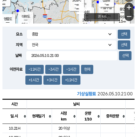
30.8
0.5
m/s
℃
-
-
-
mm
-
℃
mm
+
m/s
기흥구갈
-
-
m/s
mm
용인
-
수원
mm
−
28.6
℃
대부도
20 km
29.5
℃
영흥도
2.7
29.8
m/s
℃
1.5
m/s
-
mm
2.8
29.6
m/s
-
℃
mm
30.0
℃
-
오산
3.3
mm
m/s
3.8
m/s
-
mm
요소
-
mm
향남
29.5
℃
1.9
m/s
30.2
-
지역
℃
운평
mm
송탄
-
℃
m/s
-
s
mm
29.3
보
℃
날짜
29.4
℃
2.7
m/s
산
0.8
m/s
-
26.
mm
-
mm
1.2
℃
이전자료
-12시간
-3시간
-1시간
현재
-
m
/s
+1시간
+3시간
+12시간
기상실황표
2026.05.10.21:00
시간
날씨
시정
운량
일.시
현재일기
중하운량
km
1/10
도시별 기상실황표로 지점, 날씨, 기온, 강수, 바람, 기압등을 안내한 표입
10.21H
20 이상
1