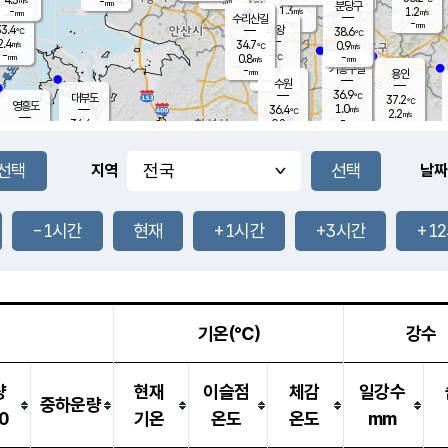
-
-
mm
무의도
mm
mm
분당구
1.3
-
1.2
m/s
m/s
mm
수리산길
-
-
mm
mm
3.4
의왕
38.6
℃
℃
2.4
34.7
m/s
0.9
m/s
℃
-
-
-
mm
0.8
℃
mm
m/s
기흥구갈
-
-
m/s
mm
용인
-
수원
mm
36.9
℃
대부도
37.2
℃
영흥도
1.0
36.4
m/s
℃
2.2
m/s
-
mm
0.8
34.4
m/s
-
℃
mm
34.1
℃
-
오산
2.6
mm
m/s
3.3
m/s
-
mm
-
mm
향남
36.9
℃
지역
날짜
1.5
m/s
37.5
-
℃
운평
mm
송탄
1.1
℃
m/s
-
s
mm
34.6
보
℃
38.4
-1시간
현재
+1시간
+3시간
+1
℃
2.8
m/s
산
1.1
m/s
-
33.
mm
-
mm
1.3
℃
-
m
/s
기온(℃)
강수
량
현재
이슬점
체감
일강수
중하운량
0
기온
온도
온도
mm