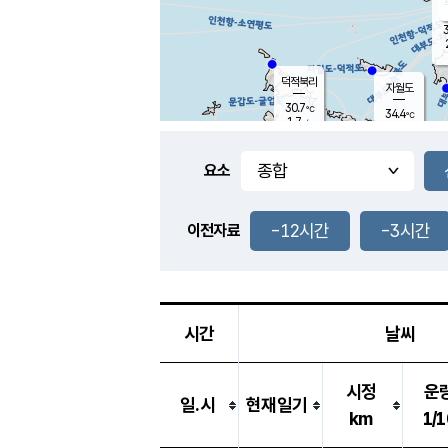
3
덕적북리
자월도
30.7
℃
34.4
℃
1.7
m/s
1.2
m/s
-
mm
-
mm
요소
풍도
31.3
덕적지도
1.5
m/
-
-12시간
-3시간
mm
이전자료
29.1
℃
대
3.7
m/s
-
mm
32.8
2.0
m
-
mm
시간
날씨
시정
운
일.시
현재일기
km
1/1