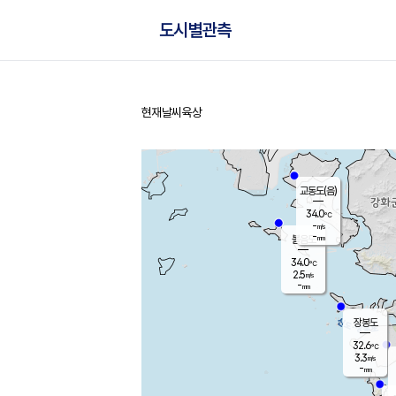
도시별관측
현재날씨
육상
홈
교동도(음)
34.0
℃
-
m/s
-
mm
볼음도
대연평
34.0
℃
2.5
m/s
34.0
℃
-
mm
3.3
m/s
-
mm
장봉도
32.6
℃
3.3
m/s
-
mm