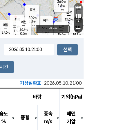
36.9
℃
강림
1.6
m/s
원주
-
흥천
mm
35.2
℃
문막
1.8
m/s
36.7
℃
37.6
-
℃
mm
+
2.2
설봉
m/s
36.2
℃
여주
1.3
m/s
이천
-
mm
1.9
m/s
-
마장
mm
신림
37.8
부론
-
귀래
−
℃
mm
36.2
20 km
℃
36.7
℃
1.5
m/s
1.2
37.6
m/s
℃
35.6
0.9
m/s
℃
-
35.4
35.1
mm
℃
-
℃
mm
1.2
m/s
-
1.4
mm
m/s
1.2
2.3
m/s
m/s
-
mm
-
백운
mm
-
-
mm
mm
백암
장호원
35.9
℃
2.7
m/s
35.6
℃
36.4
엄정
℃
-
mm
1.3
m/s
0.8
m/s
노은
-
mm
-
36.3
mm
℃
개
2시간
1.9
m/s
36.3
℃
-
mm
6
1.5
℃
m/s
-
m/s
mm
m
기상실황표
2026.05.10.21:00
바람
기압(hPa)
습도
풍속
해면
풍향
%
m/s
기압