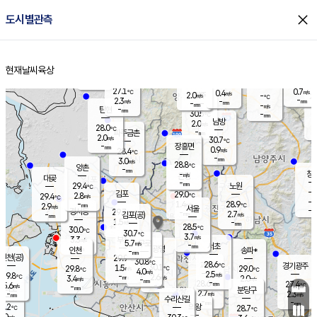
close
도시별관측
장남
판문점
27.9
℃
1.6
m/s
화현
27.9
동두천
℃
남면
-
현재날씨
육상
mm
파주
3.1
홈
m/s
포천
27.9
-
28.5
℃
mm
℃
28.5
℃
27.1
0.7
0.4
m/s
℃
m/s
2.0
양주
-
m/s
가
℃
-
2.3
-
mm
m/s
mm
-
mm
-
m/s
-
탄현
mm
30.5
-
2
℃
mm
남방
2.0
m/s
1
28.0
℃
-
파주금촌
mm
2.0
m/s
30.7
℃
-
장흥면
mm
0.9
m/s
28.4
℃
-
mm
3.0
m/s
28.8
℃
양촌
-
mm
창
-
m/s
은평
대곶
-
mm
29.4
노원
℃
-
김포
29.0
2.8
℃
29.4
m/s
℃
-
m/
-
1.4
28.9
m/s
mm
2.9
℃
m/s
서울
-
경서동
29.7
m
-
2.7
℃
mm
-
김포(공)
m/s
mm
1.5
-
m/s
mm
28.5
℃
30.0
-
℃
mm
30.7
℃
3.7
m/s
3.3
부천
m/s
5.7
구로
m/s
-
서초
mm
-
광명
mm
인천
송파*
-
mm
인천(공)
29.9
℃
30.8
℃
28.6
과천
경기광주
℃
30.1
1.5
29.8
29.0
m/s
℃
℃
℃
4.0
m/s
2.5
m/s
29.8
-
2.6
℃
mm
3.4
m/s
2.0
m/s
-
m/s
mm
-
28.6
27.4
mm
5.6
-
℃
℃
m/s
-
-
mm
무의도
mm
mm
분당구
2.7
-
2.3
m/s
m/s
mm
수리산길
-
-
mm
mm
9.2
의왕
28.7
℃
℃
3.0
m/s