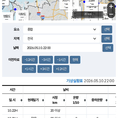
30.3
3.6
m/s
℃
-
-
-
mm
-
℃
mm
+
m/s
기흥구갈
-
-
m/s
mm
용인
-
수원
mm
−
29.7
℃
대부도
20 km
29.3
℃
영흥도
2.4
29.2
m/s
℃
2.4
m/s
-
mm
4
29.4
m/s
-
℃
mm
29.3
℃
-
오산
4.7
mm
m/s
3.0
m/s
-
mm
요소
-
mm
향남
29.7
℃
1.9
m/s
28.8
-
지역
℃
운평
mm
송탄
-
℃
m/s
-
s
mm
28.6
보
℃
날짜
29.5
℃
4.0
m/s
산
2.9
m/s
-
28.
mm
-
mm
0.7
℃
이전자료
-12시간
-3시간
-1시간
현재
-
m
/s
+1시간
+3시간
+12시간
기상실황표
2026.05.10.22:00
시간
날씨
시정
운량
일.시
현재일기
중하운량
km
1/10
도시별 기상실황표로 지점, 날씨, 기온, 강수, 바람, 기압등을 안내한 표입
10.22H
20 이상
1