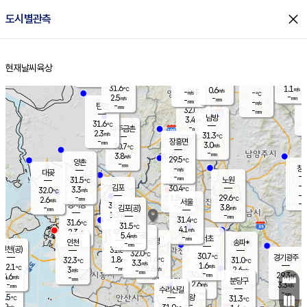
close
도시별관측
장남
판문점
30.1
℃
2.8
m/s
화현
30.7
동두천
℃
남면
-
현재날씨
육상
mm
파주
2.7
홈
m/s
포천
30.2
-
30.4
℃
mm
℃
30.3
℃
31.6
1.1
0.6
m/s
℃
m/s
-
양주
-
m/s
가
℃
-
2.5
-
mm
m/s
mm
-
mm
-
m/s
-
탄현
mm
32.0
-
2
℃
mm
남방
3.4
m/s
1
31.6
℃
-
파주금촌
mm
2.3
m/s
31.3
℃
-
장흥면
mm
3.0
m/s
30.7
℃
-
mm
3.8
m/s
29.5
℃
양촌
-
mm
창
-
m/s
은평
대곶
-
mm
31.5
노원
℃
-
김포
30.4
3.3
℃
32.0
m/s
℃
-
m/
-
1.5
29.6
m/s
mm
2.6
℃
m/s
서울
-
경서동
31.7
m
-
3.8
℃
mm
-
김포(공)
m/s
mm
1.3
-
m/s
mm
31.4
℃
31.6
-
℃
mm
31.5
℃
4.1
m/s
2.3
부천
m/s
5.4
구로
m/s
-
서초
mm
-
광명
mm
인천
송파*
-
mm
인천(공)
31.8
℃
32.0
℃
30.7
과천
경기광주
℃
31.6
1.8
32.3
31.0
m/s
℃
℃
℃
3.3
m/s
1.6
m/s
32.1
-
2.8
℃
mm
3
m/s
2.6
m/s
-
m/s
mm
-
30.6
29.3
mm
4.6
-
℃
℃
m/s
-
-
mm
무의도
mm
mm
분당구
2.6
-
3.3
m/s
m/s
mm
수리산길
-
-
mm
mm
0.5
의왕
31.3
℃
℃
2.9
m/s