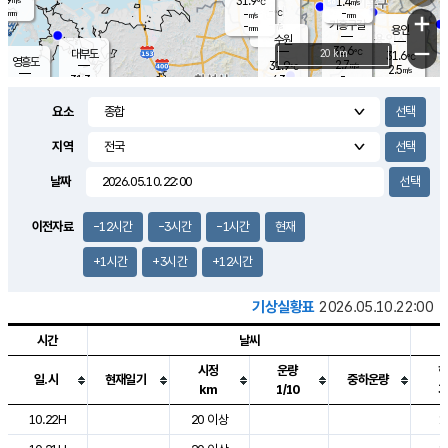
31.9
1.4
m/s
℃
-
-
-
mm
-
℃
mm
+
m/s
기흥구갈
-
-
m/s
mm
용인
-
수원
mm
−
32.6
℃
대부도
20 km
31.6
℃
영흥도
2.7
31.9
m/s
℃
2.5
m/s
-
mm
4.3
31.3
m/s
-
℃
mm
31.3
℃
-
오산
3.9
mm
m/s
5.1
m/s
-
mm
요소
-
mm
향남
31.1
℃
2.8
m/s
32.1
-
지역
℃
운평
mm
송탄
-
℃
m/s
-
s
mm
31.1
보
℃
날짜
31.9
℃
3.3
m/s
산
1.7
m/s
-
29.
mm
-
mm
1.4
℃
이전자료
-12시간
-3시간
-1시간
현재
-
m
/s
+1시간
+3시간
+12시간
기상실황표
2026.05.10.22:00
시간
날씨
시정
운량
일.시
현재일기
중하운량
km
1/10
도시별 기상실황표로 지점, 날씨, 기온, 강수, 바람, 기압등을 안내한 표입
10.22H
20 이상
1