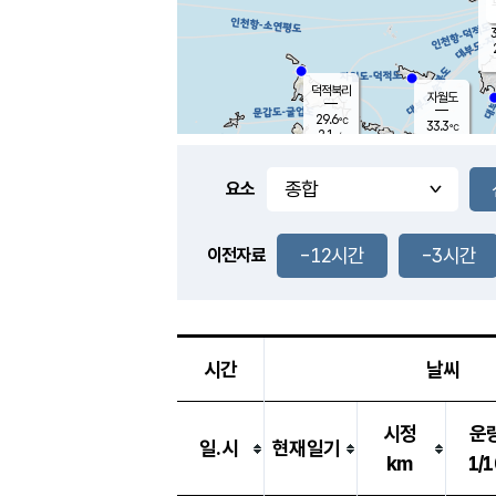
3
덕적북리
자월도
29.6
℃
33.3
℃
2.1
m/s
1.1
m/s
-
mm
-
mm
요소
풍도
32.1
덕적지도
0.7
m/
-
-12시간
-3시간
mm
이전자료
30.0
℃
대
1.4
m/s
-
mm
30.3
0.7
m
-
mm
시간
날씨
시정
운
일.시
현재일기
km
1/1