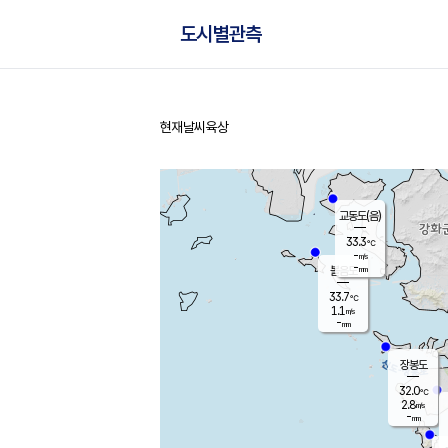
도시별관측
현재날씨
육상
홈
교동도(음)
33.3
℃
-
m/s
-
mm
볼음도
대연평
33.7
℃
1.1
m/s
32.8
℃
-
mm
1.9
m/s
-
mm
장봉도
32.0
℃
2.8
m/s
-
mm