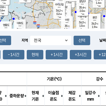
-
-
mm
무의도
mm
mm
분당구
1.5
-
1.4
m/s
m/s
mm
수리산길
-
-
mm
mm
3.8
의왕
35.4
℃
℃
2.6
36.2
m/s
2.0
m/s
℃
-
-
-
mm
0.2
℃
mm
m/s
기흥구갈
-
-
m/s
mm
용인
-
수원
mm
36.3
℃
대부도
36.3
℃
영흥도
1.5
35
m/s
℃
1.9
m/s
-
mm
1.2
34.4
m/s
-
℃
mm
33.3
℃
-
오산
1.7
mm
m/s
1.8
m/s
-
mm
-
mm
향남
35.1
℃
지역
날짜
1.8
m/s
35.8
-
℃
운평
mm
송탄
0.9
℃
m/s
-
s
mm
35.0
보
℃
36.7
-1시간
현재
+1시간
+3시간
+1
℃
2.3
m/s
산
1.4
m/s
-
34.
mm
-
mm
0.9
℃
-
m
/s
기온(℃)
강수
량
현재
이슬점
체감
일강수
중하운량
0
기온
온도
온도
mm