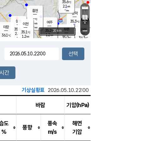
35.6
℃
강림
2.1
m/s
원주
-
흥천
mm
34.4
℃
문막
1.0
m/s
35.5
℃
-
-
℃
mm
+
2
설봉
m/s
35.3
℃
여주
-
m/s
이천
-
mm
1.5
m/s
-
마장
mm
신림
35.8
부론
-
귀래
−
℃
mm
35.2
20 km
℃
35.1
℃
2.1
m/s
1.2
36.1
m/s
℃
34.5
1.2
m/s
℃
-
35.0
34.3
mm
℃
-
℃
mm
1.9
m/s
-
1.8
mm
m/s
0.9
1.3
m/s
m/s
-
mm
-
백운
mm
-
-
mm
mm
백암
장호원
34.8
℃
1.6
m/s
34.1
℃
34.5
엄정
℃
-
mm
1.4
m/s
2.1
m/s
노은
-
mm
-
35.6
mm
℃
개
2시간
0.9
m/s
34.8
℃
-
mm
3
1.8
℃
m/s
-
m/s
mm
m
기상실황표
2026.05.10.22:00
바람
기압(hPa)
습도
풍속
해면
풍향
%
m/s
기압