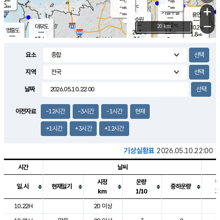
-
-
m/s
℃
2.0
-
-
mm
-
℃
mm
+
m/s
기흥구갈
-
-
m/s
mm
용인
-
수원
mm
−
29.2
℃
대부도
20 km
30.2
℃
영흥도
1.3
28.5
m/s
℃
1.8
m/s
-
mm
3.5
23.6
m/s
-
℃
mm
26.5
℃
-
오산
0.4
mm
m/s
5.0
m/s
14.5
mm
요소
11.5
mm
향남
27.6
℃
0.8
m/s
27.9
-
지역
℃
운평
mm
송탄
0.9
℃
m/s
-
s
mm
24.4
보
℃
날짜
27.5
℃
0.4
m/s
산
0.0
m/s
27.0
23.
mm
-
mm
0.3
℃
이전자료
-12시간
-3시간
-1시간
현재
1.0
/s
+1시간
+3시간
+12시간
기상실황표
2026.05.10.22:00
시간
날씨
시정
운량
일.시
현재일기
중하운량
km
1/10
도시별 기상실황표로 지점, 날씨, 기온, 강수, 바람, 기압등을 안내한 표입
10.22H
20 이상
1