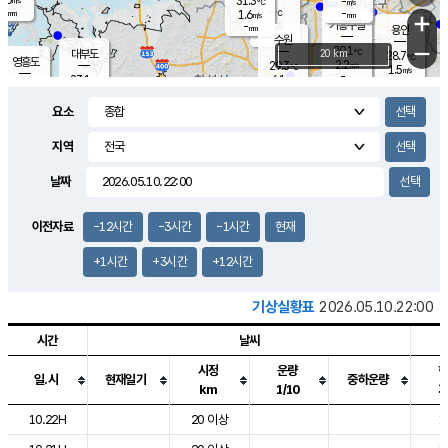
31.3
-
m/s
℃
-
-
-
mm
1.6
℃
mm
+
m/s
기흥구갈
-
-
m/s
mm
용인
-
수원
mm
−
29.1
℃
대부도
20 km
28.7
℃
영흥도
2.2
29.3
m/s
℃
1.5
m/s
-
mm
6.1
23.1
m/s
-
℃
mm
24.7
℃
-
오산
2.3
mm
m/s
6.6
m/s
13.0
mm
요소
6.0
mm
향남
26.7
℃
1.3
m/s
27.2
-
지역
℃
운평
mm
송탄
-
℃
m/s
-
s
mm
23.8
보
℃
날짜
26.3
℃
1.6
m/s
산
0.8
m/s
27.0
22.
mm
-
mm
0.1
℃
이전자료
-12시간
-3시간
-1시간
현재
1.0
/s
+1시간
+3시간
+12시간
기상실황표
2026.05.10.22:00
시간
날씨
시정
운량
일.시
현재일기
중하운량
km
1/10
도시별 기상실황표로 지점, 날씨, 기온, 강수, 바람, 기압등을 안내한 표입
10.22H
20 이상
1