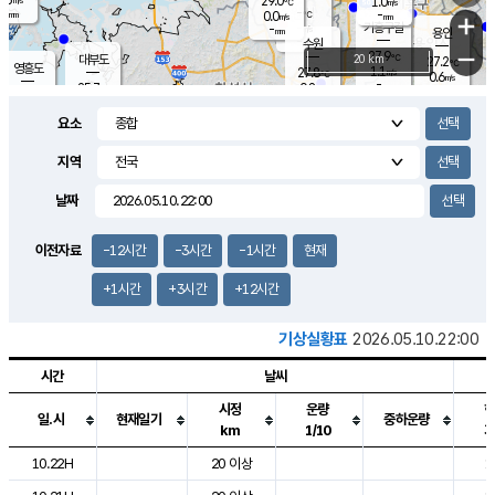
29.0
1.0
m/s
℃
-
-
-
mm
0.0
℃
mm
+
m/s
기흥구갈
-
-
m/s
mm
용인
-
수원
mm
−
27.9
℃
대부도
20 km
27.2
℃
영흥도
1.1
27.8
m/s
℃
0.6
m/s
-
mm
0.8
25.7
m/s
-
℃
mm
27.5
℃
-
오산
0.2
mm
m/s
1.3
m/s
-
mm
요소
-
mm
향남
25.6
℃
0.0
m/s
-
-
지역
℃
운평
mm
송탄
-
℃
m/s
-
s
mm
26.4
보
℃
날짜
28.9
℃
0.3
m/s
산
1.4
m/s
-
-
mm
-
mm
-
m
℃
이전자료
-12시간
-3시간
-1시간
현재
-
m
/s
+1시간
+3시간
+12시간
기상실황표
2026.05.10.22:00
시간
날씨
시정
운량
일.시
현재일기
중하운량
km
1/10
도시별 기상실황표로 지점, 날씨, 기온, 강수, 바람, 기압등을 안내한 표입
10.22H
20 이상
1