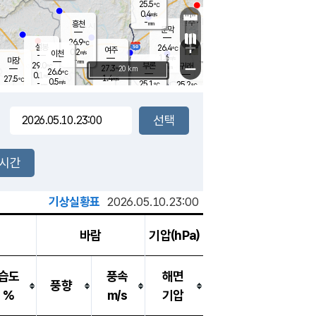
25.5
℃
강림
0.4
m/s
원주
-
흥천
mm
23.2
℃
문막
0.1
m/s
27.8
℃
26.9
-
℃
mm
+
0.3
설봉
m/s
26.4
℃
여주
0.2
m/s
이천
-
mm
1.6
m/s
-
마장
mm
신림
29.0
부론
-
귀래
−
℃
mm
27.3
20 km
℃
26.6
℃
0.1
m/s
1.4
27.5
m/s
℃
23.0
0.5
m/s
℃
-
25.1
25.2
mm
℃
-
℃
mm
0.0
m/s
-
0.4
mm
m/s
0.0
0.4
m/s
m/s
-
mm
-
백운
mm
-
-
mm
mm
백암
장호원
23.9
℃
0.4
m/s
23.8
℃
26.6
엄정
℃
-
mm
0.1
m/s
0.9
m/s
노은
-
mm
-
25.4
mm
℃
개
2시간
0.0
m/s
25.0
℃
-
mm
8
0.1
℃
m/s
-
m/s
mm
m
기상실황표
2026.05.10.23:00
바람
기압(hPa)
습도
풍속
해면
풍향
%
m/s
기압