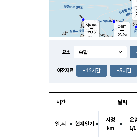
2
덕적북리
자월도
27.3
℃
28.4
℃
0.8
m/s
2.0
m/s
-
mm
-
mm
요소
풍도
27.9
덕적지도
0.7
m/
-
-12시간
-3시간
mm
이전자료
29.2
℃
대
2.6
m/s
-
mm
27.1
0.0
m
-
mm
시간
날씨
시정
운
일.시
현재일기
km
1/1