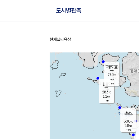
도시별관측
현재날씨
육상
홈
교동도(음)
27.9
℃
-
m/s
-
mm
볼음도
대연평
28.3
℃
1.1
m/s
29.7
℃
-
mm
3.0
m/s
-
mm
장봉도
30.0
℃
2.8
m/s
-
mm