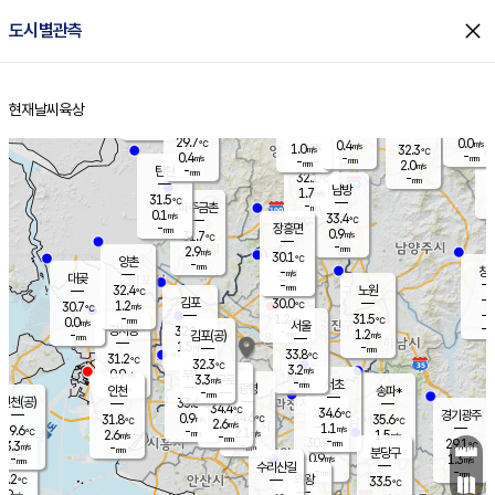
close
도시별관측
장남
판문점
29.6
℃
1.1
m/s
화현
28.2
동두천
℃
남면
-
현재날씨
육상
mm
파주
0.0
홈
m/s
포천
28.8
-
30.7
℃
mm
℃
29.6
℃
29.7
0.0
0.4
m/s
℃
m/s
1.0
양주
32.3
m/s
가
℃
-
0.4
-
mm
m/s
mm
-
mm
2.0
m/s
-
탄현
mm
32.1
-
3
℃
mm
남방
1.7
m/s
1
31.5
℃
-
파주금촌
mm
0.1
m/s
33.4
℃
-
장흥면
mm
0.9
m/s
31.7
℃
-
mm
2.9
m/s
30.1
℃
양촌
-
mm
창
-
m/s
은평
대곶
-
mm
32.4
노원
℃
-
김포
30.0
1.2
℃
30.7
m/s
℃
-
m/
-
1.2
31.5
m/s
mm
0.0
℃
m/s
서울
-
경서동
32.1
m
-
1.2
℃
mm
-
김포(공)
m/s
mm
1.5
-
m/s
mm
33.8
℃
31.2
-
℃
mm
32.3
℃
3.2
m/s
0.9
부천
m/s
3.3
구로
m/s
-
서초
mm
-
광명
mm
인천
송파*
-
mm
인천(공)
33.6
℃
34.4
℃
34.6
과천
경기광주
℃
34.6
0.9
31.8
35.6
m/s
℃
℃
℃
2.6
m/s
1.1
m/s
29.6
-
2.1
℃
mm
2.6
m/s
1.5
m/s
-
m/s
mm
-
30.9
29.1
mm
3.3
-
℃
℃
m/s
-
-
mm
무의도
mm
mm
분당구
0.9
-
1.3
m/s
m/s
mm
수리산길
-
-
mm
mm
0.2
의왕
33.5
℃
℃
2.9
m/s