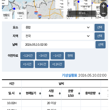
-
-
m/s
℃
-
-
-
mm
-
℃
mm
+
m/s
기흥구갈
-
-
m/s
mm
용인
-
수원
mm
−
31.8
℃
대부도
20 km
31.2
℃
영흥도
0.6
32.4
m/s
℃
1.2
m/s
-
mm
2.1
28.7
m/s
-
℃
mm
30.8
℃
-
오산
1.0
mm
m/s
3.0
m/s
-
mm
요소
-
mm
향남
29.3
℃
0.4
m/s
33.4
-
지역
℃
운평
mm
송탄
-
℃
m/s
-
s
mm
30.6
보
℃
날짜
34.0
℃
1.5
m/s
산
1.4
m/s
-
27.
mm
-
mm
0.1
℃
이전자료
-12시간
-3시간
-1시간
현재
-
m
/s
+1시간
+3시간
+12시간
기상실황표
2026.05.10.02:00
시간
날씨
시정
운량
일.시
현재일기
중하운량
km
1/10
도시별 기상실황표로 지점, 날씨, 기온, 강수, 바람, 기압등을 안내한 표입
10.02H
20 이상
1