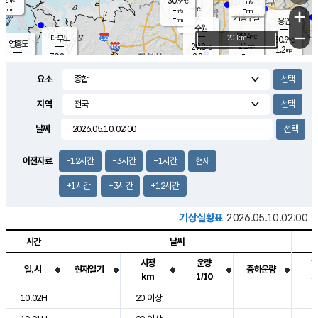
30.9
-
m/s
℃
-
-
-
mm
-
℃
mm
+
m/s
기흥구갈
-
-
m/s
mm
용인
-
수원
mm
−
29.4
℃
대부도
20 km
30.9
℃
영흥도
2.1
29.8
m/s
℃
1.2
m/s
-
mm
2.8
30.2
m/s
-
℃
mm
30.8
℃
-
오산
3.6
mm
m/s
4.1
m/s
-
mm
요소
-
mm
향남
29.9
℃
2.0
m/s
-
-
지역
℃
운평
mm
송탄
-
℃
m/s
-
s
mm
29.5
보
℃
날짜
29.5
℃
2.8
m/s
산
1.3
m/s
-
27.
mm
-
mm
1.0
℃
이전자료
-12시간
-3시간
-1시간
현재
-
m
/s
+1시간
+3시간
+12시간
기상실황표
2026.05.10.02:00
시간
날씨
시정
운량
일.시
현재일기
중하운량
km
1/10
도시별 기상실황표로 지점, 날씨, 기온, 강수, 바람, 기압등을 안내한 표입
10.02H
20 이상
1