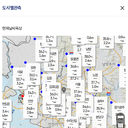
close
도시별관측
장남
판문점
36.1
℃
1.7
m/s
화현
37.7
동두천
℃
남면
-
현재날씨
육상
mm
파주
1.1
홈
m/s
포천
37.6
-
34.6
℃
mm
℃
36.4
℃
35.7
0.9
0.6
m/s
℃
m/s
-
양주
35.8
m/s
가
℃
-
1.3
-
mm
m/s
mm
-
mm
2.2
m/s
-
탄현
mm
35.9
-
3
℃
mm
남방
2.7
m/s
1
36.2
℃
-
파주금촌
mm
1.6
m/s
38.0
℃
-
장흥면
mm
2.4
m/s
36.9
℃
-
mm
2.3
m/s
36.8
℃
양촌
-
mm
창
-
m/s
은평
대곶
-
mm
36.1
노원
℃
-
김포
37.2
3.1
℃
33.7
m/s
℃
-
m/
-
2.0
37.7
m/s
mm
3.2
℃
m/s
서울
-
경서동
35.8
m
-
1.0
℃
mm
-
김포(공)
m/s
mm
2.4
-
m/s
mm
37.4
℃
34.3
-
℃
mm
36.0
℃
2.5
m/s
4.1
부천
m/s
3.7
구로
m/s
-
서초
mm
-
광명
mm
인천
송파*
-
mm
인천(공)
35.4
℃
36.6
℃
34.6
과천
경기광주
℃
37.1
1.6
34.8
35.9
m/s
℃
℃
℃
0.9
m/s
2.2
m/s
33.4
-
1.6
℃
mm
2.8
m/s
2.7
m/s
-
m/s
mm
-
35.4
35.0
mm
4.6
-
℃
℃
m/s
-
-
mm
무의도
mm
mm
분당구
1.6
-
1.7
m/s
m/s
mm
수리산길
-
-
mm
mm
1.8
의왕
-
℃
℃
3.0
m/s