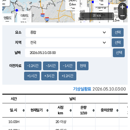
34.4
-
m/s
℃
-
-
-
mm
0.4
℃
mm
+
m/s
기흥구갈
-
-
m/s
mm
용인
-
수원
mm
−
37.0
℃
대부도
20 km
37.1
℃
영흥도
1.3
35.7
m/s
℃
1.5
m/s
-
mm
2
33.9
m/s
-
℃
mm
33.5
℃
-
오산
3.3
mm
m/s
3.6
m/s
-
mm
요소
-
mm
향남
35.5
℃
1.2
m/s
35.6
-
지역
℃
운평
mm
송탄
1.7
℃
m/s
-
s
mm
34.9
보
℃
날짜
36.0
℃
2.1
m/s
산
1.9
m/s
-
33.
mm
-
mm
0.9
℃
이전자료
-12시간
-3시간
-1시간
현재
-
m
/s
+1시간
+3시간
+12시간
기상실황표
2026.05.10.03:00
시간
날씨
시정
운량
일.시
현재일기
중하운량
km
1/10
도시별 기상실황표로 지점, 날씨, 기온, 강수, 바람, 기압등을 안내한 표입
10.03H
20 이상
6