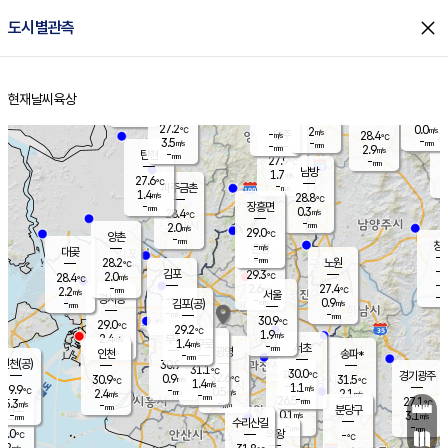
close
도시별관측
장남
판문점
26.9
℃
1.4
m/s
화현
27.1
동두천
℃
남면
-
현재날씨
육상
mm
파주
2.6
홈
m/s
포천
24.9
-
28.8
℃
mm
℃
28.2
℃
27.2
0.0
2
m/s
℃
m/s
-
양주
28.4
m/s
가
℃
-
3.5
-
mm
m/s
mm
-
mm
2.9
m/s
-
탄현
mm
27.9
-
2
℃
mm
남방
1.7
m/s
0
27.6
℃
-
파주금촌
mm
1.4
m/s
28.8
℃
-
장흥면
mm
0.3
m/s
28.4
℃
-
mm
2.0
m/s
29.0
℃
양촌
-
mm
창
-
m/s
은평
대곶
-
mm
28.2
노원
℃
-
김포
29.3
2.0
℃
28.4
m/s
℃
-
m/
-
2.6
27.4
m/s
mm
2.2
℃
m/s
서울
-
경서동
-
m
-
0.9
℃
mm
-
김포(공)
m/s
mm
-
-
m/s
mm
30.9
℃
29.0
-
℃
mm
29.2
℃
1.9
m/s
2.4
부천
m/s
1.4
구로
m/s
-
서초
mm
-
광명
mm
인천
송파*
-
mm
인천(공)
30.9
℃
31.1
℃
30.0
과천
경기광주
℃
32.6
0.9
30.9
31.5
m/s
℃
℃
℃
1.4
m/s
1.1
m/s
29.9
-
0.5
℃
mm
2.4
m/s
2.1
m/s
-
m/s
mm
-
26.5
27.1
mm
5.3
-
℃
℃
m/s
-
-
mm
무의도
mm
mm
분당구
0.1
-
3.1
m/s
m/s
mm
수리산길
-
-
mm
mm
9.0
의왕
-
℃
℃
1.2
m/s