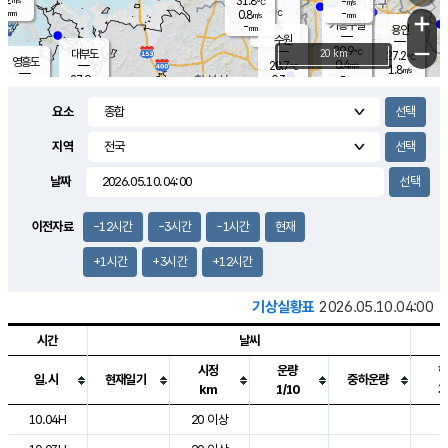
31.8
-
m/s
℃
-
-
-
mm
0.8
℃
mm
+
m/s
기흥구갈
-
-
m/s
mm
용인
-
수원
mm
−
29.9
℃
대부도
20 km
27.2
℃
영흥도
0.4
28.7
m/s
℃
1.8
m/s
-
mm
0.3
27.9
m/s
-
℃
mm
30.4
℃
-
오산
1.7
mm
m/s
1.9
m/s
-
mm
요소
-
mm
향남
26.6
℃
0.3
m/s
-
-
지역
℃
운평
mm
송탄
-
℃
m/s
-
s
mm
27.9
보
℃
날짜
29.8
℃
1.8
m/s
산
1.2
m/s
-
24.
mm
-
mm
0.0
℃
이전자료
-12시간
-3시간
-1시간
현재
-
m
/s
+1시간
+3시간
+12시간
기상실황표
2026.05.10.04:00
시간
날씨
시정
운량
일.시
현재일기
중하운량
km
1/10
도시별 기상실황표로 지점, 날씨, 기온, 강수, 바람, 기압등을 안내한 표입
10.04H
20 이상
7