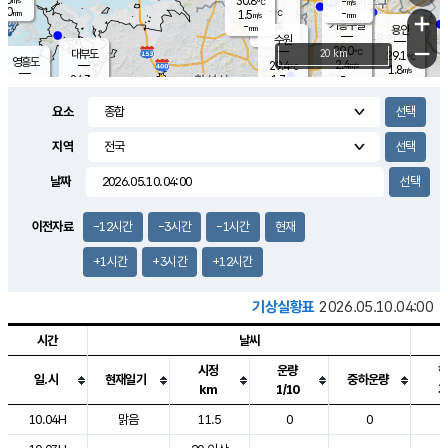
30.8
-
m/s
℃
2.0
-
-
mm
1.5
℃
mm
+
m/s
기흥구갈
-
-
m/s
mm
용인
-
수원
mm
−
29.0
℃
대부도
20 km
29.1
℃
영흥도
2.4
29.4
m/s
℃
1.8
m/s
-
mm
1.7
24.3
m/s
-
℃
mm
27.1
℃
-
오산
1.1
mm
m/s
4.0
m/s
14.5
mm
요소
11.5
mm
향남
27.1
℃
1.0
m/s
27.9
-
지역
℃
운평
mm
송탄
1.0
℃
m/s
-
s
mm
24.9
보
℃
날짜
27.3
m
℃
1.9
m/s
산
0.6
m/s
27.0
23.
mm
-
mm
0.4
℃
이전자료
-12시간
-3시간
-1시간
현재
1.0
/s
+1시간
+3시간
+12시간
기상실황표
2026.05.10.04:00
시간
날씨
시정
운량
일.시
현재일기
중하운량
km
1/10
도시별 기상실황표로 지점, 날씨, 기온, 강수, 바람, 기압등을 안내한 표입
10.04H
맑음
11.5
0
0
6