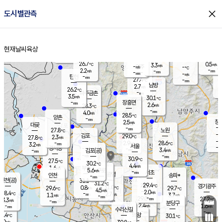
close
도시별관측
장남
판문점
25.5
℃
3.1
m/s
화현
25.4
동두천
℃
남면
-
현재날씨
육상
mm
파주
3.8
홈
m/s
포천
26.3
-
27.4
℃
mm
℃
26.3
℃
26.7
0.5
3.3
m/s
℃
m/s
-
양주
-
m/s
가
℃
-
2.2
-
mm
m/s
mm
-
mm
-
m/s
-
탄현
mm
27.4
-
2
℃
mm
남방
2.7
m/s
0
26.2
℃
-
파주금촌
mm
3.5
m/s
30.1
℃
-
장흥면
mm
2.6
m/s
28.3
℃
-
mm
4.0
m/s
28.5
℃
양촌
-
mm
창
2.5
m/s
은평
대곶
-
mm
27.8
노원
℃
-
김포
29.0
2.3
℃
27.8
m/s
℃
-
m/
-
2.9
28.6
m/s
mm
3.2
℃
m/s
서울
-
경서동
-
m
-
3.4
℃
mm
-
김포(공)
m/s
mm
-
-
m/s
mm
30.9
℃
27.5
-
℃
mm
30.2
℃
4.4
m/s
1.6
부천
m/s
5.6
구로
m/s
-
서초
mm
-
광명
mm
인천
송파*
-
mm
인천(공)
31.1
℃
31.2
℃
29.4
과천
경기광주
℃
31.0
0.8
29.6
29.7
m/s
℃
℃
℃
4.5
m/s
2.0
m/s
28.4
-
2.7
℃
mm
1.1
m/s
3.7
m/s
-
m/s
mm
-
29.0
27.2
mm
3.3
-
℃
℃
m/s
-
-
mm
무의도
mm
mm
분당구
2.4
-
1.6
m/s
m/s
mm
수리산길
-
-
mm
mm
5.4
의왕
30.1
℃
℃
1.0
m/s