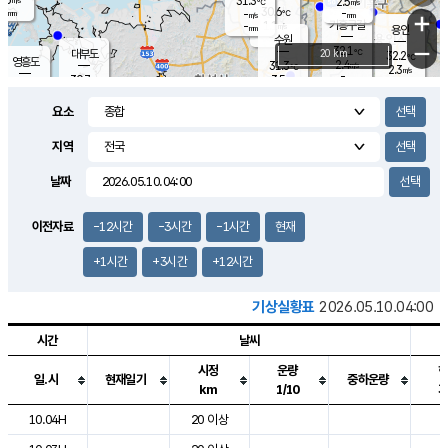
31.3
2.5
m/s
℃
-
30.6
-
mm
-
℃
mm
+
m/s
기흥구갈
1.1
-
m/s
mm
용인
-
수원
mm
−
32.1
℃
대부도
20 km
32.2
℃
영흥도
2.4
31.3
m/s
℃
2.3
m/s
-
mm
3.5
30.7
m/s
-
℃
mm
29.4
℃
-
오산
3.9
mm
m/s
3.3
m/s
-
mm
요소
-
mm
향남
30.8
℃
2.2
m/s
-
-
지역
℃
운평
mm
송탄
-
℃
m/s
-
s
mm
30.2
보
℃
날짜
31.1
℃
3.4
m/s
산
2.7
m/s
-
29.
mm
-
mm
1.2
℃
이전자료
-12시간
-3시간
-1시간
현재
-
m
/s
+1시간
+3시간
+12시간
기상실황표
2026.05.10.04:00
시간
날씨
시정
운량
일.시
현재일기
중하운량
km
1/10
도시별 기상실황표로 지점, 날씨, 기온, 강수, 바람, 기압등을 안내한 표입
10.04H
20 이상
7