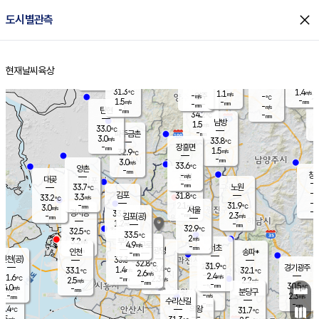
close
도시별관측
장남
판문점
31.2
℃
1.8
m/s
화현
32.4
동두천
℃
남면
-
현재날씨
육상
mm
파주
1.9
홈
m/s
포천
33.3
-
33
℃
mm
℃
32.0
℃
31.3
1.4
1.1
m/s
℃
m/s
-
양주
-
m/s
가
℃
-
1.5
-
mm
m/s
mm
-
mm
-
m/s
-
탄현
mm
34.2
-
3
℃
mm
남방
1.5
m/s
1
33.0
℃
-
파주금촌
mm
3.0
m/s
33.8
℃
-
장흥면
mm
1.5
m/s
32.9
℃
-
mm
3.0
m/s
33.6
℃
양촌
-
mm
창
-
m/s
은평
대곶
-
mm
33.7
노원
℃
-
김포
31.8
3.3
℃
33.2
m/s
℃
-
m/
-
2.1
31.9
m/s
mm
3.0
℃
m/s
서울
-
경서동
33.1
m
-
2.3
℃
mm
-
김포(공)
m/s
mm
1.2
-
m/s
mm
32.9
℃
32.5
-
℃
mm
33.5
℃
2
m/s
3.2
부천
m/s
4.9
구로
m/s
-
서초
mm
-
광명
mm
인천
송파*
-
mm
인천(공)
33.3
℃
32.8
℃
31.9
과천
경기광주
℃
33.4
1.4
33.1
32.1
m/s
℃
℃
℃
2.6
m/s
2.4
m/s
31.6
-
2.3
℃
mm
2.5
m/s
2.2
m/s
-
m/s
mm
-
-
30.5
mm
4.0
-
℃
℃
m/s
-
-
mm
무의도
mm
mm
분당구
-
-
2.3
m/s
m/s
mm
수리산길
-
-
mm
mm
0.4
의왕
31.7
℃
℃
2.5
m/s