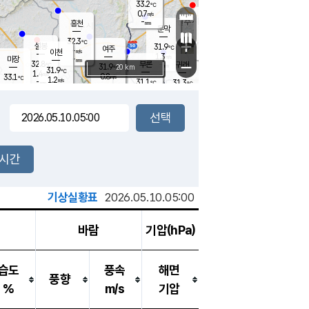
33.2
℃
강림
0.7
m/s
원주
-
흥천
mm
31.2
℃
문막
1.6
m/s
32.2
℃
32.3
-
℃
mm
+
1.4
설봉
m/s
31.9
℃
여주
-
m/s
이천
-
mm
1.3
m/s
-
마장
mm
신림
32.8
부론
-
귀래
−
℃
mm
31.9
20 km
℃
31.9
℃
1.4
m/s
0.8
33.1
m/s
℃
31.4
1.2
m/s
℃
-
31.1
31.3
mm
℃
-
℃
mm
1.3
m/s
-
2.0
mm
m/s
1.6
0.7
m/s
m/s
-
mm
-
백운
mm
-
-
mm
mm
백암
장호원
31.2
℃
3.1
m/s
31.2
℃
32.7
엄정
℃
-
mm
2.4
m/s
1.9
m/s
노은
-
mm
-
31.6
mm
℃
개
2시간
1.6
m/s
31.9
℃
-
mm
2
1.4
℃
m/s
-
m/s
mm
m
기상실황표
2026.05.10.05:00
바람
기압(hPa)
습도
풍속
해면
풍향
%
m/s
기압