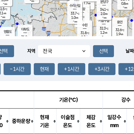
-
-
mm
무의도
mm
mm
분당구
1.2
-
0.8
m/s
m/s
mm
수리산길
-
-
mm
mm
1.5
의왕
34.1
℃
℃
2.1
33.7
m/s
2.0
m/s
℃
-
-
-
mm
1.0
℃
mm
m/s
기흥구갈
-
-
m/s
mm
용인
-
수원
mm
32.3
℃
대부도
32.6
℃
영흥도
1.2
31.8
m/s
℃
1.9
m/s
-
mm
2.3
31.9
m/s
-
℃
mm
31.7
℃
-
오산
2.4
mm
m/s
1.8
m/s
-
mm
-
mm
향남
32.9
℃
지역
날짜
1.4
m/s
32.5
-
℃
운평
mm
송탄
1.3
℃
m/s
-
s
mm
31.8
보
℃
32.8
-1시간
현재
+1시간
+3시간
+1
℃
2.5
m/s
산
2.3
m/s
-
30.
mm
-
mm
1.3
℃
-
m
/s
기온(℃)
강수
량
현재
이슬점
체감
일강수
중하운량
0
기온
온도
온도
mm