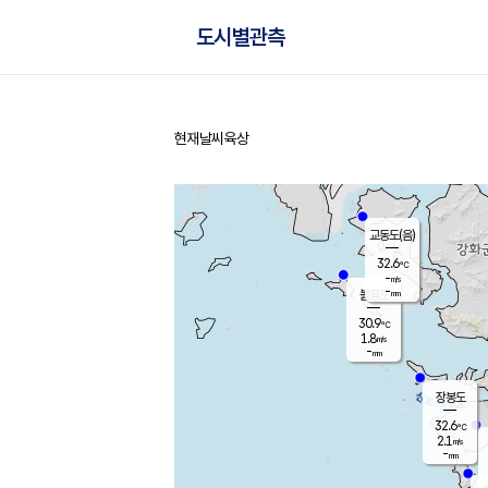
도시별관측
현재날씨
육상
홈
교동도(음)
32.6
℃
-
m/s
-
mm
볼음도
대연평
30.9
℃
1.8
m/s
32.6
℃
-
mm
1.2
m/s
-
mm
장봉도
32.6
℃
2.1
m/s
-
mm