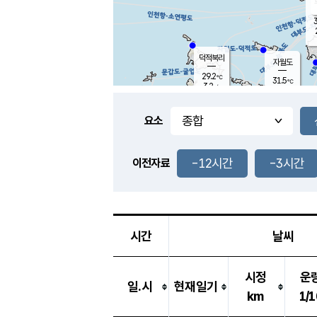
3
덕적북리
자월도
29.2
℃
31.5
℃
3.2
m/s
0.8
m/s
-
mm
-
mm
요소
풍도
29.4
덕적지도
1.3
m/
-
-12시간
-3시간
mm
이전자료
27.8
℃
대
3.2
m/s
-
mm
32.4
0.7
m
-
mm
시간
날씨
시정
운
일.시
현재일기
km
1/1