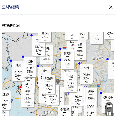
close
도시별관측
장남
판문점
29.9
℃
3.2
m/s
화현
30.5
동두천
℃
남면
-
현재날씨
육상
mm
파주
2.6
홈
m/s
포천
30.3
-
30.4
℃
mm
℃
30.2
℃
31.6
0.7
0.6
m/s
℃
m/s
-
양주
-
m/s
가
℃
-
2.5
-
mm
m/s
mm
-
mm
-
m/s
-
탄현
mm
31.2
-
2
℃
mm
남방
3.0
m/s
1
31.2
℃
-
파주금촌
mm
2.4
m/s
30.9
℃
-
장흥면
mm
4.3
m/s
30.7
℃
-
mm
3.5
m/s
29.3
℃
양촌
-
mm
창
-
m/s
은평
대곶
-
mm
31.8
노원
℃
-
김포
30.2
3.5
℃
31.9
m/s
℃
-
m/
-
1.5
29.6
m/s
mm
2.6
℃
m/s
서울
-
경서동
31.5
m
-
3.7
℃
mm
-
김포(공)
m/s
mm
1.3
-
m/s
mm
31.4
℃
31.5
-
℃
mm
31.3
℃
4.1
m/s
2.6
부천
m/s
5.6
구로
m/s
-
서초
mm
-
광명
mm
인천
송파*
-
mm
인천(공)
31.5
℃
32.2
℃
30.2
과천
경기광주
℃
31.6
1.9
32.3
30.8
m/s
℃
℃
℃
4.6
m/s
1.8
m/s
31.9
-
2.9
℃
mm
3
m/s
2.7
m/s
-
m/s
mm
-
30.5
29.4
mm
4.6
-
℃
℃
m/s
-
-
mm
무의도
mm
mm
분당구
2.3
-
3.2
m/s
m/s
mm
수리산길
-
-
mm
mm
0.8
의왕
31.4
℃
℃
2.9
m/s