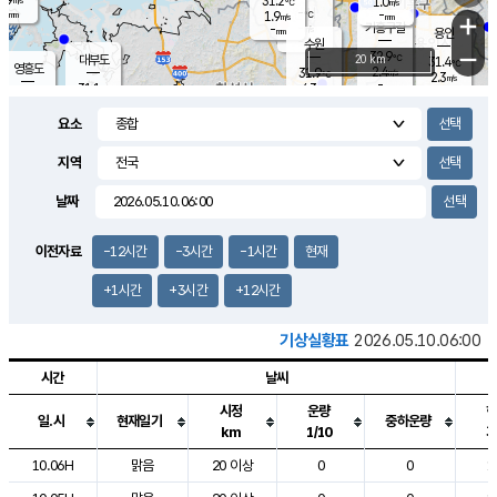
31.2
1.0
m/s
℃
-
-
-
mm
1.9
℃
mm
+
m/s
기흥구갈
-
-
m/s
mm
용인
-
수원
mm
−
32.9
℃
대부도
20 km
31.4
℃
영흥도
2.4
31.9
m/s
℃
2.3
m/s
-
mm
4.3
31.1
m/s
-
℃
mm
31.2
℃
-
오산
4.2
mm
m/s
5.6
m/s
-
mm
요소
-
mm
향남
31.0
℃
3.0
m/s
-
-
지역
℃
운평
mm
송탄
-
℃
m/s
-
s
mm
31.0
보
℃
날짜
32.1
℃
4.3
m/s
산
1.6
m/s
-
30.
mm
-
mm
1.3
℃
이전자료
-12시간
-3시간
-1시간
현재
-
m
/s
+1시간
+3시간
+12시간
기상실황표
2026.05.10.06:00
시간
날씨
시정
운량
일.시
현재일기
중하운량
km
1/10
도시별 기상실황표로 지점, 날씨, 기온, 강수, 바람, 기압등을 안내한 표입
10.06H
맑음
20 이상
0
0
1