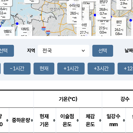
-
-
mm
무의도
mm
mm
분당구
0.0
-
2.9
m/s
m/s
mm
수리산길
-
-
mm
mm
6.4
의왕
28.8
℃
℃
0.1
28.5
m/s
0.7
m/s
℃
-
-
-
mm
-
℃
mm
m/s
기흥구갈
-
-
m/s
mm
용인
-
수원
mm
27.5
℃
대부도
26.1
℃
영흥도
0.0
27.7
m/s
℃
0.8
m/s
-
mm
0.7
25.0
m/s
-
℃
mm
27.4
℃
-
오산
0.0
mm
m/s
0.7
m/s
-
mm
-
mm
향남
24.7
℃
지역
날짜
0.0
m/s
28.8
-
℃
운평
mm
송탄
0.1
℃
m/s
-
s
mm
26.5
보
℃
27.8
-1시간
현재
+1시간
+3시간
+1
℃
1.1
m/s
산
0.0
m/s
-
-
mm
-
mm
-
m
℃
-
m
/s
기온(℃)
강수
량
현재
이슬점
체감
일강수
중하운량
0
기온
온도
온도
mm