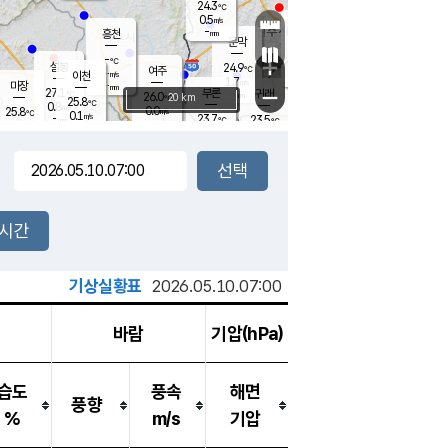
24.3
℃
강림
0.5
m/s
원주
-
흥천
mm
22.5
℃
문막
0.2
m/s
26.9
℃
-
-
℃
mm
+
1.2
설봉
m/s
24.9
℃
여주
-
m/s
이천
-
mm
1.7
m/s
-
마장
mm
신림
27.1
부론
-
귀래
−
℃
mm
26.0
20 km
℃
25.8
℃
0.8
m/s
0.0
25.8
m/s
℃
22.2
0.1
m/s
℃
-
23.7
23.5
mm
℃
-
℃
mm
0.7
m/s
-
0.5
mm
m/s
0.0
0.1
m/s
m/s
-
mm
-
백운
mm
-
-
mm
mm
백암
장호원
22.6
℃
0.0
m/s
23.1
℃
24.5
엄정
℃
-
mm
0.1
m/s
0.5
m/s
노은
-
mm
-
24.0
mm
℃
개
2시간
0.1
m/s
23.8
℃
-
mm
0.0
℃
m/s
-
/s
mm
m
기상실황표
2026.05.10.07:00
바람
기압(hPa)
습도
풍속
해면
풍향
%
m/s
기압