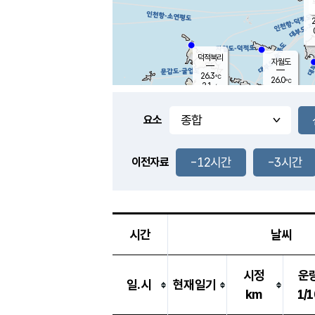
2
덕적북리
자월도
26.3
℃
26.0
℃
2.1
m/s
0.1
m/s
-
mm
-
mm
요소
풍도
28.9
덕적지도
0.4
m/
-
-12시간
-3시간
mm
이전자료
26.0
℃
대
0.1
m/s
-
mm
26.6
0.0
m
-
mm
시간
날씨
시정
운
일.시
현재일기
km
1/1