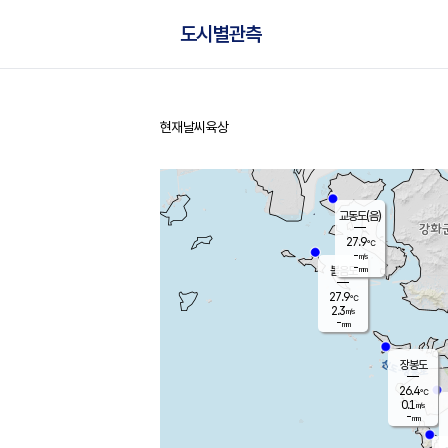
도시별관측
현재날씨
육상
홈
교동도(음)
27.9
℃
-
m/s
-
mm
볼음도
대연평
27.9
℃
2.3
m/s
27.6
℃
-
mm
0.1
m/s
-
mm
장봉도
26.4
℃
0.1
m/s
-
mm