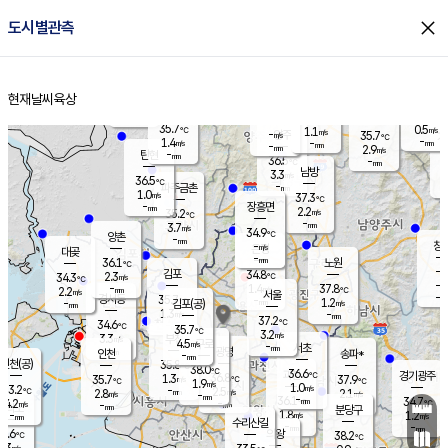
close
도시별관측
장남
판문점
36.3
℃
1.1
m/s
화현
36.1
동두천
℃
남면
-
현재날씨
육상
mm
파주
0.5
홈
m/s
포천
35.4
-
35.2
℃
mm
℃
35.9
℃
35.7
0.5
1.1
m/s
℃
m/s
-
양주
35.7
m/s
가
℃
-
1.4
-
mm
m/s
mm
-
mm
2.9
m/s
-
탄현
mm
36.5
-
3
℃
mm
남방
3.3
m/s
1
36.5
℃
-
파주금촌
mm
1.0
m/s
37.3
℃
-
장흥면
mm
2.2
m/s
35.2
℃
-
mm
3.7
m/s
34.9
℃
양촌
-
mm
창
-
m/s
은평
대곶
-
mm
36.1
노원
℃
-
김포
34.8
2.3
℃
34.3
m/s
℃
-
m/
-
1.4
37.8
m/s
mm
2.2
℃
m/s
서울
-
경서동
35.7
m
-
1.2
℃
mm
-
김포(공)
m/s
mm
1.3
-
m/s
mm
37.2
℃
34.6
-
℃
mm
35.7
℃
3.2
m/s
3.3
부천
m/s
4.5
구로
m/s
-
서초
mm
-
광명
mm
인천
송파*
-
mm
인천(공)
35.8
℃
38.0
℃
36.6
과천
경기광주
℃
36.8
1.3
35.7
37.9
m/s
℃
℃
℃
1.9
m/s
1.0
m/s
33.2
-
2.5
℃
mm
2.8
m/s
2.1
m/s
-
m/s
mm
-
36.1
34.7
mm
4.2
-
℃
℃
m/s
-
-
mm
무의도
mm
mm
분당구
1.8
-
1.2
m/s
m/s
mm
수리산길
-
-
mm
mm
2.6
의왕
38.2
℃
℃
2.3
m/s