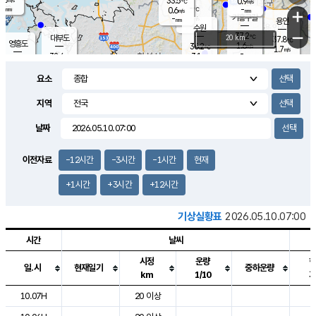
33.5
0.9
m/s
℃
-
-
-
mm
0.6
℃
mm
+
m/s
기흥구갈
-
-
m/s
mm
용인
-
수원
mm
−
37.2
℃
대부도
20 km
37.8
℃
영흥도
1.6
36.2
m/s
℃
1.7
m/s
-
mm
3.1
32.4
m/s
-
℃
mm
33.7
℃
-
오산
2.1
mm
m/s
3.4
m/s
-
mm
요소
-
mm
향남
36.1
℃
2.0
m/s
36.0
-
지역
℃
운평
mm
송탄
2.0
℃
m/s
-
s
mm
34.1
보
℃
날짜
37.8
℃
3.0
m/s
산
1.2
m/s
-
34.
mm
-
mm
1.0
℃
이전자료
-12시간
-3시간
-1시간
현재
-
m
/s
+1시간
+3시간
+12시간
기상실황표
2026.05.10.07:00
시간
날씨
시정
운량
일.시
현재일기
중하운량
km
1/10
도시별 기상실황표로 지점, 날씨, 기온, 강수, 바람, 기압등을 안내한 표입
10.07H
20 이상
7