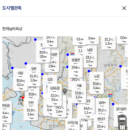
close
도시별관측
장남
판문점
29.5
℃
0.1
m/s
화현
27.8
동두천
℃
남면
-
현재날씨
육상
mm
파주
0.1
홈
m/s
포천
28.3
-
30.7
℃
mm
℃
29.6
℃
29.7
0.0
0.4
m/s
℃
m/s
0.1
양주
31.2
m/s
가
℃
-
0.4
-
mm
m/s
mm
-
mm
1.3
m/s
-
탄현
mm
31.5
-
3
℃
mm
남방
1.1
m/s
0
30.9
℃
-
파주금촌
mm
0.5
m/s
33.1
℃
-
장흥면
mm
0.7
m/s
31.4
℃
-
mm
2.8
m/s
29.8
℃
양촌
-
mm
창
-
m/s
은평
대곶
-
mm
31.9
노원
℃
-
김포
29.2
1.0
℃
30.6
m/s
℃
-
m/
-
0.7
30.8
m/s
mm
0.1
℃
m/s
서울
-
경서동
31.8
m
-
0.4
℃
mm
-
김포(공)
m/s
mm
1.3
-
m/s
mm
33.8
℃
30.8
-
℃
mm
32.0
℃
3.2
m/s
0.5
부천
m/s
3.5
구로
m/s
-
서초
mm
-
광명
mm
인천
송파*
-
mm
인천(공)
33.2
℃
34.2
℃
34.5
과천
경기광주
℃
34.2
0.4
31.8
35.2
m/s
℃
℃
℃
2.6
m/s
1.1
m/s
29.4
-
1.8
℃
mm
2.6
m/s
1.1
m/s
-
m/s
mm
-
30.8
28.6
mm
2.5
-
℃
℃
m/s
-
-
mm
무의도
mm
mm
분당구
1.0
-
1.4
m/s
m/s
mm
수리산길
-
-
mm
mm
0.5
의왕
33.4
℃
℃
1.8
m/s