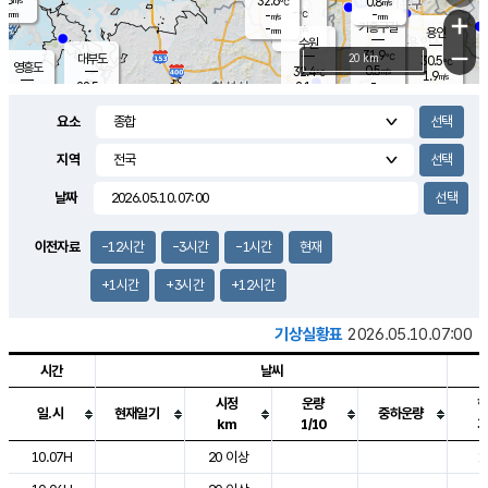
32.6
0.8
m/s
℃
-
-
-
mm
-
℃
mm
+
m/s
기흥구갈
-
-
m/s
mm
용인
-
수원
mm
−
31.9
℃
대부도
20 km
30.5
℃
영흥도
0.5
32.4
m/s
℃
1.9
m/s
-
mm
2.1
28.5
m/s
-
℃
mm
30.5
℃
-
오산
1.4
mm
m/s
3.1
m/s
-
mm
요소
-
mm
향남
28.4
℃
0.5
m/s
33.1
-
지역
℃
운평
mm
송탄
0.5
℃
m/s
-
s
mm
29.8
보
℃
날짜
33.9
℃
1.4
m/s
산
1.3
m/s
-
26.
mm
-
mm
0.0
℃
이전자료
-12시간
-3시간
-1시간
현재
-
m
/s
+1시간
+3시간
+12시간
기상실황표
2026.05.10.07:00
시간
날씨
시정
운량
일.시
현재일기
중하운량
km
1/10
도시별 기상실황표로 지점, 날씨, 기온, 강수, 바람, 기압등을 안내한 표입
10.07H
20 이상
1