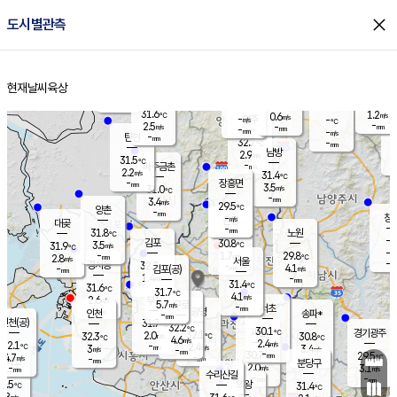
close
도시별관측
장남
판문점
30.5
℃
3.9
m/s
화현
30.6
동두천
℃
남면
-
현재날씨
육상
mm
파주
3.4
홈
m/s
포천
30.7
-
30.4
℃
mm
℃
30.9
℃
31.6
1.2
0.6
m/s
℃
m/s
-
양주
-
m/s
가
℃
-
2.5
-
mm
m/s
mm
-
mm
-
m/s
-
탄현
mm
32.7
-
2
℃
mm
남방
2.9
m/s
1
31.5
℃
-
파주금촌
mm
2.2
m/s
31.4
℃
-
장흥면
mm
3.5
m/s
31.0
℃
-
mm
3.4
m/s
29.5
℃
양촌
-
mm
창
-
m/s
은평
대곶
-
mm
31.8
노원
℃
-
김포
30.8
3.5
℃
31.9
m/s
℃
-
m/
-
1.7
29.8
m/s
mm
2.8
℃
m/s
서울
-
경서동
32.2
m
-
4.1
℃
mm
-
김포(공)
m/s
mm
1.4
-
m/s
mm
31.4
℃
31.6
-
℃
mm
31.7
℃
4.1
m/s
2.6
부천
m/s
5.7
구로
m/s
-
서초
mm
-
광명
mm
인천
송파*
-
mm
인천(공)
31.7
℃
32.2
℃
30.1
과천
경기광주
℃
32.1
2.0
32.3
30.8
m/s
℃
℃
℃
4.6
m/s
2.4
m/s
32.1
-
2.4
℃
mm
3
m/s
3.4
m/s
-
m/s
mm
-
30.7
29.5
mm
4.7
-
℃
℃
m/s
-
-
mm
무의도
mm
mm
분당구
2.0
-
3.1
m/s
m/s
mm
수리산길
-
-
mm
mm
0.5
의왕
31.4
℃
℃
2.8
m/s