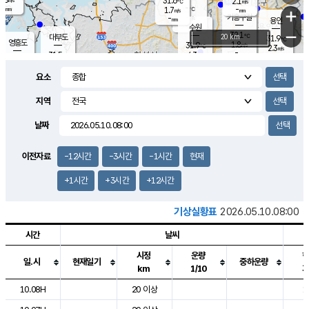
31.6
2.1
m/s
℃
-
-
-
mm
1.7
℃
mm
+
m/s
기흥구갈
-
-
m/s
mm
용인
-
수원
mm
−
32.1
℃
대부도
20 km
31.9
℃
영흥도
1.8
31.9
m/s
℃
2.3
m/s
-
mm
4.3
31.5
m/s
-
℃
mm
31.6
℃
-
오산
3.9
mm
m/s
5.6
m/s
-
mm
요소
-
mm
향남
31.4
℃
2.7
m/s
32.5
-
지역
℃
운평
mm
송탄
2.0
℃
m/s
-
s
mm
31.1
보
℃
날짜
31.9
℃
3.6
m/s
산
2.2
m/s
-
29.
mm
-
mm
1.2
℃
이전자료
-12시간
-3시간
-1시간
현재
-
m
/s
+1시간
+3시간
+12시간
기상실황표
2026.05.10.08:00
시간
날씨
시정
운량
일.시
현재일기
중하운량
km
1/10
도시별 기상실황표로 지점, 날씨, 기온, 강수, 바람, 기압등을 안내한 표입
10.08H
20 이상
1