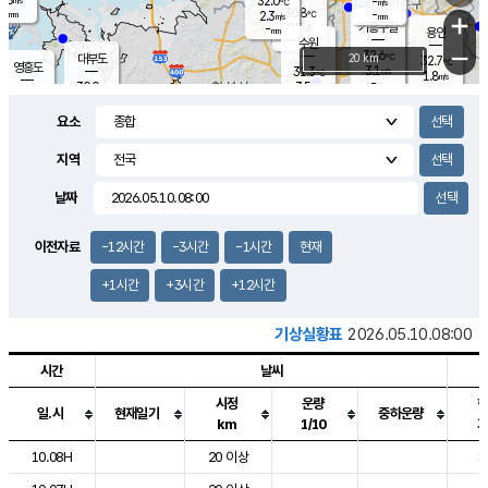
32.0
-
m/s
℃
-
30.8
-
mm
2.3
℃
mm
+
m/s
기흥구갈
0.5
-
m/s
mm
용인
-
수원
mm
−
32.6
℃
대부도
20 km
32.7
℃
영흥도
3.1
31.3
m/s
℃
1.8
m/s
-
mm
3.5
30.9
m/s
-
℃
mm
29.4
℃
-
오산
3.7
mm
m/s
3.9
m/s
-
mm
요소
-
mm
향남
30.8
℃
2.4
m/s
31.5
-
지역
℃
운평
mm
송탄
-
℃
m/s
-
s
mm
30.2
보
℃
날짜
31.0
℃
3.7
m/s
산
3.4
m/s
-
29.
mm
-
mm
1.5
℃
이전자료
-12시간
-3시간
-1시간
현재
-
m
/s
+1시간
+3시간
+12시간
기상실황표
2026.05.10.08:00
시간
날씨
시정
운량
일.시
현재일기
중하운량
km
1/10
도시별 기상실황표로 지점, 날씨, 기온, 강수, 바람, 기압등을 안내한 표입
10.08H
20 이상
1