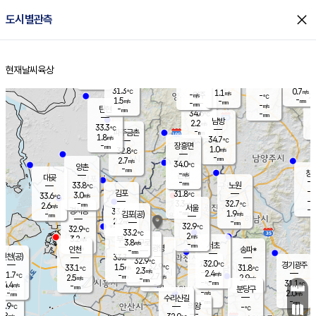
close
도시별관측
장남
판문점
31.6
℃
2.1
m/s
화현
32.0
동두천
℃
남면
-
현재날씨
육상
mm
파주
2.3
홈
m/s
포천
33.6
-
33
℃
mm
℃
32.4
℃
31.3
0.7
1.1
m/s
℃
m/s
-
양주
-
m/s
가
℃
-
1.5
-
mm
m/s
mm
-
mm
-
m/s
-
탄현
mm
34.6
-
3
℃
mm
남방
2.2
m/s
1
33.3
℃
-
파주금촌
mm
1.8
m/s
34.7
℃
-
장흥면
mm
1.0
m/s
32.8
℃
-
mm
2.7
m/s
34.0
℃
양촌
-
mm
창
-
m/s
은평
대곶
-
mm
33.8
노원
℃
-
김포
31.8
3.0
℃
33.6
m/s
℃
-
m/
-
3.3
32.7
m/s
mm
2.6
℃
m/s
서울
-
경서동
33.4
m
-
1.9
℃
mm
-
김포(공)
m/s
mm
2.2
-
m/s
mm
32.9
℃
32.9
-
℃
mm
33.2
℃
2
m/s
3.2
부천
m/s
3.8
구로
m/s
-
서초
mm
-
광명
mm
인천
송파*
-
mm
인천(공)
33.3
℃
32.9
℃
32.0
과천
경기광주
℃
32.9
1.5
33.1
31.8
m/s
℃
℃
℃
2.3
m/s
2.4
m/s
31.7
-
2.7
℃
mm
2.5
m/s
2.9
m/s
-
m/s
mm
-
-
31.1
mm
4.4
-
℃
℃
m/s
-
-
mm
무의도
mm
mm
분당구
-
-
2.0
m/s
m/s
mm
수리산길
-
-
mm
mm
0.9
의왕
-
℃
℃
1.8
m/s