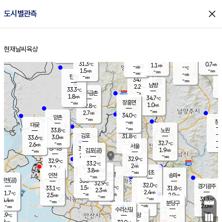
close
도시별관측
장남
판문점
31.6
℃
2.1
m/s
화현
32.0
동두천
℃
남면
-
현재날씨
육상
mm
파주
2.3
홈
m/s
포천
33.6
-
33
℃
mm
℃
32.4
℃
31.3
0.7
1.1
m/s
℃
m/s
-
양주
-
m/s
가
℃
-
1.5
-
mm
m/s
mm
-
mm
-
m/s
-
탄현
mm
34.6
-
3
℃
mm
남방
2.2
m/s
1
33.3
℃
-
파주금촌
mm
1.8
m/s
34.7
℃
-
장흥면
mm
1.0
m/s
32.8
℃
-
mm
2.7
m/s
34.0
℃
양촌
-
mm
창
-
m/s
은평
대곶
-
mm
33.8
노원
℃
-
김포
31.8
3.0
℃
33.6
m/s
℃
-
m/
-
3.3
32.7
m/s
mm
2.6
℃
m/s
서울
-
경서동
33.4
m
-
1.9
℃
mm
-
김포(공)
m/s
mm
2.2
-
m/s
mm
32.9
℃
32.9
-
℃
mm
33.2
℃
2
m/s
3.2
부천
m/s
3.8
구로
m/s
-
서초
mm
-
광명
mm
인천
송파*
-
mm
인천(공)
33.3
℃
32.9
℃
32.0
과천
경기광주
℃
32.9
1.5
33.1
31.8
m/s
℃
℃
℃
2.3
m/s
2.4
m/s
31.7
-
2.7
℃
mm
2.5
m/s
2.9
m/s
-
m/s
mm
-
-
31.1
mm
4.4
-
℃
℃
m/s
-
-
mm
무의도
mm
mm
분당구
-
-
2.0
m/s
m/s
mm
수리산길
-
-
mm
mm
0.9
의왕
-
℃
℃
1.8
m/s