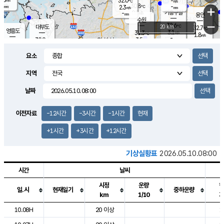
32.0
-
m/s
℃
-
30.8
-
mm
2.3
℃
mm
+
m/s
기흥구갈
0.5
-
m/s
mm
용인
-
수원
mm
−
32.6
℃
대부도
20 km
32.7
℃
영흥도
3.1
31.3
m/s
℃
1.8
m/s
-
mm
3.5
30.9
m/s
-
℃
mm
29.4
℃
-
오산
3.7
mm
m/s
3.9
m/s
-
mm
요소
-
mm
향남
30.8
℃
2.4
m/s
31.5
-
지역
℃
운평
mm
송탄
-
℃
m/s
-
s
mm
30.2
보
℃
날짜
31.0
℃
3.7
m/s
산
3.4
m/s
-
29.
mm
-
mm
1.5
℃
이전자료
-12시간
-3시간
-1시간
현재
-
m
/s
+1시간
+3시간
+12시간
기상실황표
2026.05.10.08:00
시간
날씨
시정
운량
일.시
현재일기
중하운량
km
1/10
도시별 기상실황표로 지점, 날씨, 기온, 강수, 바람, 기압등을 안내한 표입
10.08H
20 이상
1