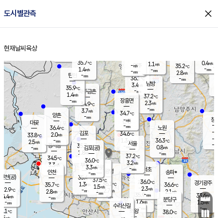
close
도시별관측
장남
판문점
35.5
℃
1.0
m/s
화현
35.1
동두천
℃
남면
-
현재날씨
육상
mm
파주
0.4
홈
m/s
포천
34.9
-
35.2
℃
mm
℃
35.1
℃
35.7
0.4
1.1
m/s
℃
m/s
-
양주
35.2
m/s
가
℃
-
1.4
-
mm
m/s
mm
-
mm
2.8
m/s
-
탄현
mm
36.1
-
3
℃
mm
남방
3.4
m/s
1
35.9
℃
-
파주금촌
mm
1.4
m/s
37.2
℃
-
장흥면
mm
2.3
m/s
34.9
℃
-
mm
3.7
m/s
34.7
℃
양촌
-
mm
창
-
m/s
은평
대곶
-
mm
36.4
노원
℃
-
김포
34.6
2.0
℃
33.8
m/s
℃
-
m/
-
1.3
36.3
m/s
mm
2.5
℃
m/s
서울
-
경서동
35.7
m
-
0.8
℃
mm
-
김포(공)
m/s
mm
1.8
-
m/s
mm
37.2
℃
34.5
-
℃
mm
36.0
℃
3.2
m/s
3.3
부천
m/s
3.3
구로
m/s
-
서초
mm
-
광명
mm
인천
송파*
-
mm
인천(공)
35.4
℃
37.5
℃
36.0
과천
경기광주
℃
36.1
1.3
35.7
36.6
m/s
℃
℃
℃
1.5
m/s
2.3
m/s
32.9
-
2.7
℃
mm
2.8
m/s
2.1
m/s
-
m/s
mm
-
35.9
33.6
mm
4.4
-
℃
℃
m/s
-
-
mm
무의도
mm
mm
분당구
1.6
-
1.5
m/s
m/s
mm
수리산길
-
-
mm
mm
2.1
의왕
38.0
℃
℃
2.5
m/s