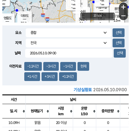
-
-
m/s
℃
-
-
-
mm
-
℃
mm
+
m/s
기흥구갈
-
-
m/s
mm
용인
-
수원
mm
−
37.2
℃
대부도
20 km
37.8
℃
영흥도
1.5
36.2
m/s
℃
1.5
m/s
-
mm
3.1
32.0
m/s
-
℃
mm
33.8
℃
-
오산
2.1
mm
m/s
2.4
m/s
-
mm
요소
-
mm
향남
35.2
℃
2.1
m/s
36.2
-
지역
℃
운평
mm
송탄
-
℃
m/s
-
s
mm
33.6
보
℃
날짜
37.3
℃
3.0
m/s
산
1.6
m/s
-
34.
mm
-
mm
0.4
℃
이전자료
-12시간
-3시간
-1시간
현재
-
m
/s
+1시간
+3시간
+12시간
기상실황표
2026.05.10.09:00
시간
날씨
시정
운량
일.시
현재일기
중하운량
km
1/10
도시별 기상실황표로 지점, 날씨, 기온, 강수, 바람, 기압등을 안내한 표입
10.09H
맑음
20 이상
0
0
1