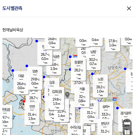
close
도시별관측
장남
판문점
26.9
℃
1.5
m/s
화현
25.6
동두천
℃
남면
-
현재날씨
육상
mm
파주
0.3
홈
m/s
포천
26.3
-
27.7
℃
mm
℃
27.5
℃
26.8
0.0
0.4
m/s
℃
m/s
0.0
양주
27.8
m/s
가
℃
-
0.9
-
mm
m/s
mm
-
mm
1.0
m/s
-
탄현
mm
28.5
-
2
℃
mm
남방
0.9
m/s
0
28.7
℃
-
파주금촌
mm
0.3
m/s
30.2
℃
-
장흥면
mm
0.7
m/s
28.8
℃
-
mm
1.0
m/s
28.2
℃
양촌
-
mm
창
-
m/s
은평
대곶
-
mm
29.8
노원
℃
-
김포
27.0
0.0
℃
28.6
m/s
℃
-
m/
-
0.2
28.2
m/s
mm
0.0
℃
m/s
서울
-
경서동
30.2
m
-
1.0
℃
mm
-
김포(공)
m/s
mm
0.1
-
m/s
mm
32
℃
28.7
-
℃
mm
29.8
℃
0.8
m/s
0.0
부천
m/s
1.5
구로
m/s
-
서초
mm
-
광명
mm
인천
송파*
-
mm
인천(공)
32.1
℃
31.9
℃
31.1
과천
경기광주
℃
33.0
0.4
31.4
33.3
m/s
℃
℃
℃
1.4
m/s
0.9
m/s
29.7
-
0.9
℃
mm
1.5
m/s
0.3
m/s
-
m/s
mm
-
27.8
26.6
mm
0.6
-
℃
℃
m/s
-
-
mm
무의도
mm
mm
분당구
0.4
-
1.8
m/s
m/s
mm
수리산길
-
-
mm
mm
9.1
의왕
31.2
℃
℃
0.3
m/s