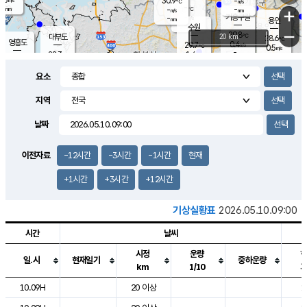
30.9
-
m/s
℃
-
-
-
mm
-
℃
mm
+
m/s
기흥구갈
-
-
m/s
mm
용인
-
수원
mm
−
29.8
℃
대부도
20 km
28.6
℃
영흥도
0.4
29.7
m/s
℃
0.5
m/s
-
mm
1.4
28.3
m/s
-
℃
mm
29.5
℃
-
오산
1.4
mm
m/s
1.0
m/s
-
mm
요소
-
mm
향남
27.0
℃
0.0
m/s
31.1
-
지역
℃
운평
mm
송탄
0.0
℃
m/s
-
s
mm
27.3
보
℃
날짜
-
℃
0.0
m/s
산
-
m/s
-
24.
mm
-
mm
0.0
℃
이전자료
-12시간
-3시간
-1시간
현재
-
m
/s
+1시간
+3시간
+12시간
기상실황표
2026.05.10.09:00
시간
날씨
시정
운량
일.시
현재일기
중하운량
km
1/10
도시별 기상실황표로 지점, 날씨, 기온, 강수, 바람, 기압등을 안내한 표입
10.09H
20 이상
1