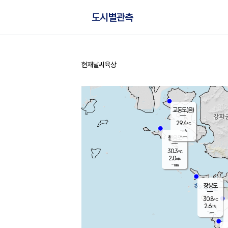
도시별관측
현재날씨
육상
홈
교동도(음)
29.4
℃
-
m/s
-
mm
볼음도
대연평
30.3
℃
2.0
m/s
31.8
℃
-
mm
0.8
m/s
-
mm
장봉도
30.8
℃
2.6
m/s
-
mm