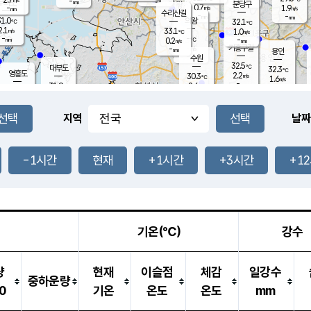
-
-
mm
무의도
mm
mm
분당구
0.7
-
1.9
m/s
m/s
mm
수리산길
-
-
mm
mm
1.0
의왕
32.1
℃
℃
2.1
33.1
m/s
1.0
m/s
℃
-
-
-
mm
0.2
℃
mm
m/s
기흥구갈
-
-
m/s
mm
용인
-
수원
mm
32.5
℃
대부도
32.3
℃
영흥도
2.2
30.3
m/s
℃
1.6
m/s
-
mm
2.6
31.9
m/s
-
℃
mm
31.0
℃
-
오산
2.6
mm
m/s
1.8
m/s
-
mm
-
mm
향남
31.7
℃
지역
날짜
1.0
m/s
32.0
-
℃
운평
mm
송탄
0.7
℃
m/s
-
s
mm
30.7
보
℃
31.3
-1시간
현재
+1시간
+3시간
+1
℃
2.6
m/s
산
2.6
m/s
-
28.
mm
-
mm
1.3
℃
-
m
/s
기온(℃)
강수
량
현재
이슬점
체감
일강수
중하운량
0
기온
온도
온도
mm