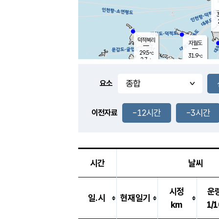
3
덕적북리
자월도
29.5
℃
31.9
℃
2.7
m/s
0.4
m/s
-
mm
-
mm
요소
풍도
28.0
덕적지도
1.7
m/
-
-12시간
-3시간
mm
이전자료
28.5
℃
대
4.0
m/s
-
mm
30.7
0.0
m
-
mm
시간
날씨
시정
운
일.시
현재일기
km
1/1