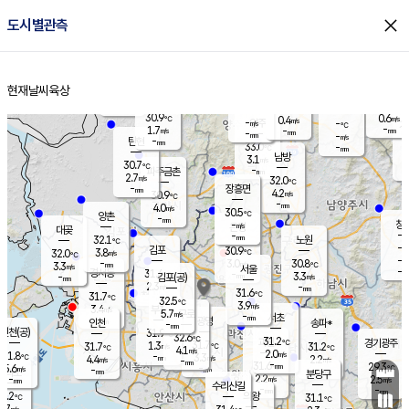
close
도시별관측
장남
판문점
30.5
℃
2.8
m/s
화현
31.1
동두천
℃
남면
-
현재날씨
육상
mm
파주
2.5
홈
m/s
포천
30.8
-
30.9
℃
mm
℃
30.3
℃
30.9
0.6
0.4
m/s
℃
m/s
-
양주
-
m/s
가
℃
-
1.7
-
mm
m/s
mm
-
mm
-
m/s
-
탄현
mm
33.0
-
2
℃
mm
남방
3.1
m/s
1
30.7
℃
-
파주금촌
mm
2.7
m/s
32.0
℃
-
장흥면
mm
4.2
m/s
30.9
℃
-
mm
4.0
m/s
30.5
℃
양촌
-
mm
창
-
m/s
은평
대곶
-
mm
32.1
노원
℃
-
김포
30.9
3.8
℃
32.0
m/s
℃
-
m/
-
3.0
30.8
m/s
mm
3.3
℃
m/s
서울
-
경서동
31.4
m
-
3.3
℃
mm
-
김포(공)
m/s
mm
2.3
-
m/s
mm
31.6
℃
31.7
-
℃
mm
32.5
℃
3.9
m/s
3.4
부천
m/s
5.7
구로
m/s
-
서초
mm
-
광명
mm
인천
송파*
-
mm
인천(공)
31.9
℃
32.6
℃
31.2
과천
경기광주
℃
31.7
1.3
31.7
31.2
m/s
℃
℃
℃
4.1
m/s
2.0
m/s
31.8
-
3.3
℃
mm
4.4
m/s
2.2
m/s
-
m/s
mm
-
31.6
29.3
mm
5.6
-
℃
℃
m/s
-
-
mm
무의도
mm
mm
분당구
2.2
-
2.5
m/s
m/s
mm
수리산길
-
-
mm
mm
0.2
의왕
31.1
℃
℃
2.7
m/s