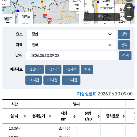
31.4
2.3
m/s
℃
-
-
-
mm
-
℃
mm
+
m/s
기흥구갈
-
-
m/s
mm
용인
-
수원
mm
−
30.8
℃
대부도
20 km
32.6
℃
영흥도
3.2
31.5
m/s
℃
2.2
m/s
-
mm
3.3
31.2
m/s
-
℃
mm
30.8
℃
-
오산
4.5
mm
m/s
4.1
m/s
-
mm
요소
-
mm
향남
31.6
℃
2.7
m/s
31.6
-
지역
℃
운평
mm
송탄
2.2
℃
m/s
-
s
mm
30.5
보
℃
날짜
32.2
℃
3.4
m/s
산
1.5
m/s
-
30.
mm
-
mm
1.8
℃
이전자료
-12시간
-3시간
-1시간
현재
-
m
/s
+1시간
+3시간
+12시간
기상실황표
2026.05.10.09:00
시간
날씨
시정
운량
일.시
현재일기
중하운량
km
1/10
도시별 기상실황표로 지점, 날씨, 기온, 강수, 바람, 기압등을 안내한 표입
10.09H
20 이상
1