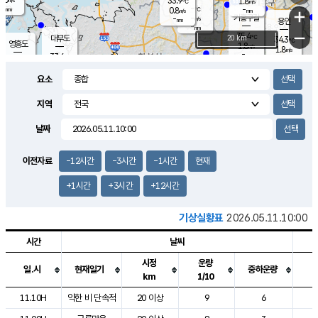
33.9
1.8
m/s
℃
-
-
-
mm
0.8
℃
mm
+
m/s
기흥구갈
-
-
m/s
mm
용인
-
mm
−
35.4
℃
대부도
20 km
34.3
℃
영흥도
1.8
m/s
1.8
m/s
-
mm
33.6
-
℃
mm
30.9
℃
오산
2.0
m/s
2.5
m/s
-
mm
요소
-
mm
향남
34.2
℃
2.0
m/s
33.4
-
지역
℃
운평
mm
송탄
1.4
℃
m/s
-
s
mm
33.3
보
℃
날짜
34.7
℃
2.6
m/s
산
1.7
m/s
-
31.
mm
-
mm
0.5
℃
이전자료
-12시간
-3시간
-1시간
현재
-
m
/s
+1시간
+3시간
+12시간
기상실황표
2026.05.11.10:00
시간
날씨
시정
운량
일.시
현재일기
중하운량
km
1/10
도시별 기상실황표로 지점, 날씨, 기온, 강수, 바람, 기압등을 안내한 표입
11.10H
약한 비 단속적
20 이상
9
6
1