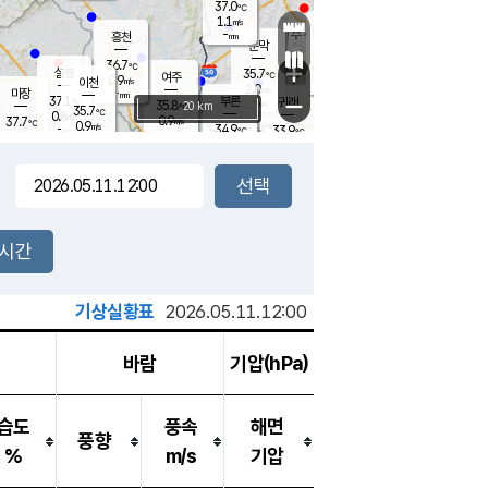
37.0
℃
강림
1.1
m/s
원주
-
흥천
mm
35.3
℃
문막
1.4
m/s
35.2
℃
36.7
-
℃
mm
+
1.6
설봉
m/s
35.7
℃
여주
0.9
m/s
이천
-
mm
2.0
m/s
-
마장
mm
신림
37.1
부론
-
귀래
−
℃
mm
35.8
20 km
℃
35.7
℃
0.8
m/s
0.9
37.7
m/s
℃
35.4
0.9
m/s
℃
-
34.9
33.9
mm
℃
-
℃
mm
1.0
m/s
-
0.9
mm
m/s
0.5
2.7
m/s
m/s
-
mm
-
백운
mm
-
-
mm
mm
백암
장호원
35.2
℃
1.7
m/s
35.2
℃
35.8
엄정
℃
-
mm
0.6
m/s
1.3
m/s
노은
-
mm
-
36.9
mm
℃
개
2시간
0.5
m/s
35.4
℃
-
mm
1
1.6
℃
m/s
-
m/s
mm
m
기상실황표
2026.05.11.12:00
바람
기압(hPa)
습도
풍속
해면
풍향
%
m/s
기압