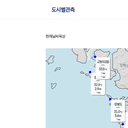
도시별관측
현재날씨
육상
홈
교동도(음)
33.5
℃
-
m/s
-
mm
볼음도
대연평
32.9
℃
2.9
m/s
33.5
℃
-
mm
2.2
m/s
-
mm
장봉도
31.0
℃
3.6
m/s
-
mm