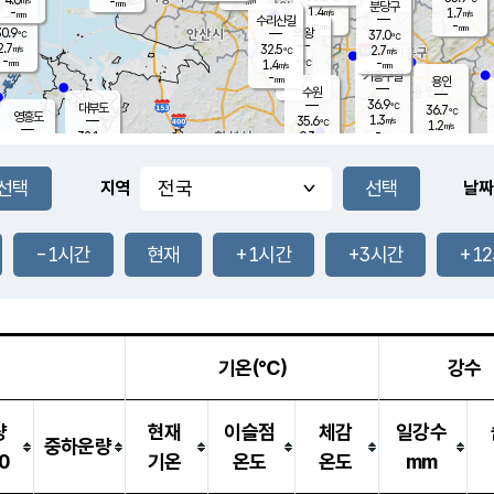
-
-
mm
무의도
mm
mm
분당구
1.4
-
1.7
m/s
m/s
mm
수리산길
-
-
mm
mm
0.9
의왕
37.0
℃
℃
2.7
32.5
m/s
2.7
m/s
℃
-
-
-
mm
1.4
℃
mm
m/s
기흥구갈
-
-
m/s
mm
용인
-
수원
mm
36.9
℃
대부도
36.7
℃
영흥도
1.3
35.6
m/s
℃
1.2
m/s
-
mm
0.3
32.1
m/s
-
℃
mm
32.9
℃
-
오산
3.0
mm
m/s
4.2
m/s
-
mm
-
mm
향남
34.3
℃
지역
날짜
0.5
m/s
36.2
-
℃
운평
mm
송탄
1.0
℃
m/s
-
s
mm
35.5
보
℃
36.6
-1시간
현재
+1시간
+3시간
+1
℃
1.3
m/s
산
1.6
m/s
-
34.
mm
-
mm
1.0
℃
-
m
/s
기온(℃)
강수
량
현재
이슬점
체감
일강수
중하운량
0
기온
온도
온도
mm