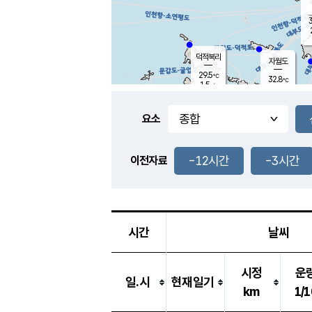
3
덕적북리
자월도
29.5
℃
32.8
℃
1.5
m/s
1.3
m/s
-
mm
-
mm
요소
풍도
29.3
덕적지도
3.2
m/
-
-12시간
-3시간
mm
이전자료
30.0
℃
대
2.6
m/s
-
mm
29.3
2.7
m
-
mm
시간
날씨
시정
운
일.시
현재일기
km
1/1