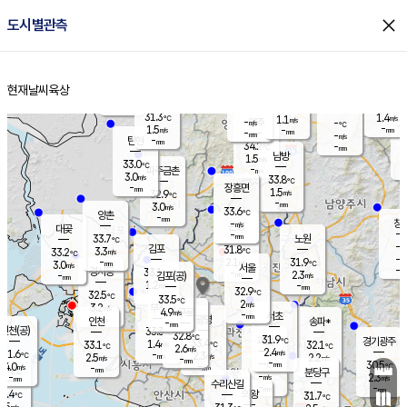
close
도시별관측
장남
판문점
31.2
℃
1.8
m/s
화현
32.4
동두천
℃
남면
-
현재날씨
육상
mm
파주
1.9
홈
m/s
포천
33.3
-
33
℃
mm
℃
32.0
℃
31.3
1.4
1.1
m/s
℃
m/s
-
양주
-
m/s
가
℃
-
1.5
-
mm
m/s
mm
-
mm
-
m/s
-
탄현
mm
34.2
-
3
℃
mm
남방
1.5
m/s
1
33.0
℃
-
파주금촌
mm
3.0
m/s
33.8
℃
-
장흥면
mm
1.5
m/s
32.9
℃
-
mm
3.0
m/s
33.6
℃
양촌
-
mm
창
-
m/s
은평
대곶
-
mm
33.7
노원
℃
-
김포
31.8
3.3
℃
33.2
m/s
℃
-
m/
-
2.1
31.9
m/s
mm
3.0
℃
m/s
서울
-
경서동
33.1
m
-
2.3
℃
mm
-
김포(공)
m/s
mm
1.2
-
m/s
mm
32.9
℃
32.5
-
℃
mm
33.5
℃
2
m/s
3.2
부천
m/s
4.9
구로
m/s
-
서초
mm
-
광명
mm
인천
송파*
-
mm
인천(공)
33.3
℃
32.8
℃
31.9
과천
경기광주
℃
33.4
1.4
33.1
32.1
m/s
℃
℃
℃
2.6
m/s
2.4
m/s
31.6
-
2.3
℃
mm
2.5
m/s
2.2
m/s
-
m/s
mm
-
-
30.5
mm
4.0
-
℃
℃
m/s
-
-
mm
무의도
mm
mm
분당구
-
-
2.3
m/s
m/s
mm
수리산길
-
-
mm
mm
0.4
의왕
31.7
℃
℃
2.5
m/s