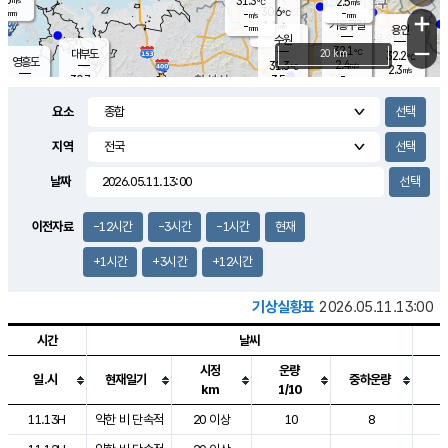
31.3
2.5
m/s
℃
-
30.6
-
mm
-
℃
mm
+
m/s
기흥구갈
1.1
-
m/s
mm
용인
-
수원
mm
−
32.1
℃
대부도
20 km
32.2
℃
영흥도
2.4
31.3
m/s
℃
2.3
m/s
-
mm
3.5
30.7
m/s
-
℃
mm
29.4
℃
-
오산
3.9
mm
m/s
3.3
m/s
-
mm
요소
-
mm
향남
30.8
℃
2.2
m/s
-
-
지역
℃
운평
mm
송탄
-
℃
m/s
-
s
mm
30.2
보
℃
날짜
31.1
℃
3.4
m/s
산
2.7
m/s
-
29.
mm
-
mm
1.2
℃
이전자료
-12시간
-3시간
-1시간
현재
-
m
/s
+1시간
+3시간
+12시간
기상실황표
2026.05.11.13:00
시간
날씨
시정
운량
일.시
현재일기
중하운량
km
1/10
도시별 기상실황표로 지점, 날씨, 기온, 강수, 바람, 기압등을 안내한 표입
11.13H
약한 비 단속적
20 이상
10
8
1