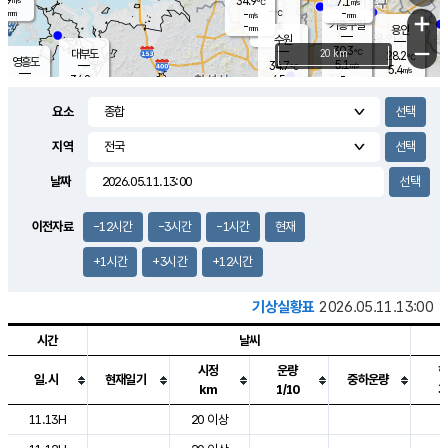
34.9
7.1
m/s
℃
-
-
-
mm
-
℃
mm
+
m/s
기흥구갈
-
-
m/s
mm
용인
-
수원
mm
−
30.3
℃
대부도
20 km
28.2
℃
영흥도
5.1
34.7
m/s
℃
5.4
m/s
-
mm
4.5
34.8
m/s
-
℃
mm
35.7
℃
-
오산
4.3
mm
m/s
2.6
m/s
-
mm
요소
-
mm
향남
27.5
℃
3.8
m/s
28.3
-
지역
℃
운평
mm
송탄
-
℃
m/s
-
s
mm
25.1
보
℃
날짜
25.6
℃
6.9
m/s
산
3.6
m/s
2.5
23.
mm
-
mm
0.7
℃
이전자료
-12시간
-3시간
-1시간
현재
1.0
/s
+1시간
+3시간
+12시간
기상실황표
2026.05.11.13:00
시간
날씨
시정
운량
일.시
현재일기
중하운량
km
1/10
도시별 기상실황표로 지점, 날씨, 기온, 강수, 바람, 기압등을 안내한 표입
11.13H
20 이상
2