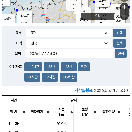
30.1
2.8
m/s
℃
-
-
-
mm
-
℃
mm
+
m/s
기흥구갈
-
-
m/s
mm
용인
-
수원
mm
−
30.4
℃
대부도
20 km
30.1
℃
영흥도
1.8
29.2
m/s
℃
1.8
m/s
-
mm
4
29.8
m/s
-
℃
mm
29.7
℃
-
오산
4.5
mm
m/s
3.5
m/s
-
mm
요소
-
mm
향남
29.8
℃
2.5
m/s
29.2
-
지역
℃
운평
mm
송탄
-
℃
m/s
-
s
mm
28.6
보
℃
날짜
29.6
℃
3.7
m/s
산
3.9
m/s
-
28.
mm
-
mm
0.7
℃
이전자료
-12시간
-3시간
-1시간
현재
-
m
/s
+1시간
+3시간
+12시간
기상실황표
2026.05.11.13:00
시간
날씨
시정
운량
일.시
현재일기
중하운량
km
1/10
도시별 기상실황표로 지점, 날씨, 기온, 강수, 바람, 기압등을 안내한 표입
11.13H
20 이상
2