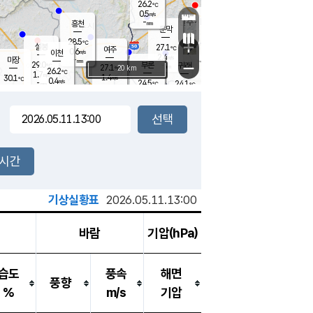
26.2
℃
강림
0.5
m/s
원주
-
흥천
mm
24.2
℃
문막
0.5
m/s
27.7
℃
28.5
-
℃
mm
+
0.6
설봉
m/s
27.1
℃
여주
0.6
m/s
이천
-
mm
2.4
m/s
-
마장
mm
신림
29.0
부론
-
귀래
−
℃
mm
27.1
20 km
℃
26.2
℃
1.7
m/s
1.4
30.1
m/s
℃
23.2
0.4
m/s
℃
-
24.5
24.1
mm
℃
-
℃
mm
0.0
m/s
-
0.7
mm
m/s
0.0
0.3
m/s
m/s
-
mm
-
백운
mm
-
-
mm
mm
백암
장호원
24.0
℃
0.1
m/s
25.9
℃
27.6
엄정
℃
-
mm
1.0
m/s
2.6
m/s
노은
-
mm
-
27.0
mm
℃
개
2시간
0.1
m/s
26.1
℃
-
mm
4
1.2
℃
m/s
-
m/s
mm
m
기상실황표
2026.05.11.13:00
바람
기압(hPa)
습도
풍속
해면
풍향
%
m/s
기압