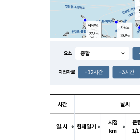
2
덕적북리
자월도
27.3
℃
28.9
℃
2.8
m/s
2.4
m/s
-
mm
-
mm
요소
풍도
28.6
덕적지도
1.4
m/
-
-12시간
-3시간
mm
이전자료
27.1
℃
대
2.6
m/s
-
mm
30.0
5.9
m
-
mm
시간
날씨
시정
운
일.시
현재일기
km
1/1