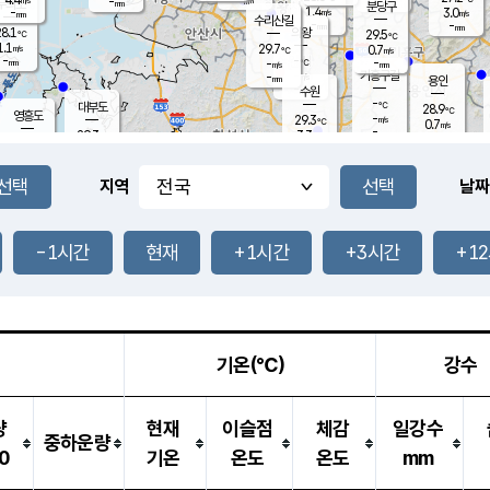
-
-
mm
무의도
mm
mm
분당구
1.4
-
3.0
m/s
m/s
mm
수리산길
-
-
mm
mm
8.1
의왕
29.5
℃
℃
1.1
29.7
m/s
0.7
m/s
℃
-
-
-
mm
-
℃
mm
m/s
기흥구갈
-
-
m/s
mm
용인
-
수원
mm
-
℃
대부도
28.9
℃
영흥도
-
29.3
m/s
℃
0.7
m/s
-
mm
3.3
29.3
m/s
-
℃
mm
29.3
℃
-
오산
2.5
mm
m/s
4.4
m/s
-
mm
-
mm
향남
29.0
℃
지역
날짜
2.2
m/s
-
-
℃
운평
mm
송탄
-
℃
m/s
-
s
mm
28.9
보
℃
29.2
-1시간
현재
+1시간
+3시간
+1
℃
2.9
m/s
산
1.2
m/s
-
26.
mm
-
mm
0.8
℃
-
m
/s
기온(℃)
강수
량
현재
이슬점
체감
일강수
중하운량
0
기온
온도
온도
mm