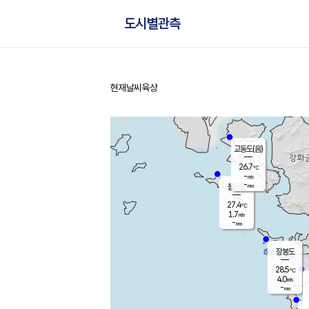
도시별관측
현재날씨
육상
홈
교동도(음)
26.7
℃
-
m/s
-
mm
볼음도
대연평
27.4
℃
1.7
m/s
28.4
℃
-
mm
2.5
m/s
-
mm
장봉도
28.5
℃
4.0
m/s
-
mm