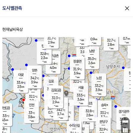
close
도시별관측
장남
판문점
-
℃
-
m/s
화현
31.8
동두천
℃
남면
-
현재날씨
육상
mm
파주
3.8
홈
m/s
포천
31.9
-
32.8
℃
mm
℃
31.2
℃
31.7
0.7
0.9
m/s
℃
m/s
-
양주
32.7
m/s
가
℃
-
2.9
-
mm
m/s
mm
-
mm
2.8
m/s
-
탄현
mm
33.6
-
3
℃
mm
남방
3.9
m/s
1
32.8
℃
-
파주금촌
mm
2.3
m/s
35.0
℃
-
장흥면
mm
2.6
m/s
33.4
℃
-
mm
4.0
m/s
31.9
℃
양촌
-
mm
창
3.9
m/s
은평
대곶
-
mm
34.2
노원
℃
-
김포
32.1
3.9
℃
33.4
m/s
℃
-
m/
-
3.1
33.2
m/s
mm
2.5
℃
m/s
서울
-
경서동
32.4
m
-
3.9
℃
mm
-
김포(공)
m/s
mm
-
-
m/s
mm
33.5
℃
32.1
-
℃
mm
32.3
℃
3.6
m/s
2.9
부천
m/s
2.9
구로
m/s
-
서초
mm
-
광명
mm
인천
송파*
-
mm
인천(공)
32.4
℃
34.1
℃
32.8
과천
경기광주
℃
34.1
0.7
33
33.1
m/s
℃
℃
℃
3.7
m/s
2.8
m/s
33.5
-
2.4
℃
mm
3.8
m/s
3.7
m/s
-
m/s
mm
-
33.0
31.8
mm
4.5
-
℃
℃
m/s
-
-
mm
무의도
mm
mm
분당구
1.8
-
2.7
m/s
m/s
mm
수리산길
-
-
mm
mm
1.8
의왕
32.9
℃
℃
2.3
m/s