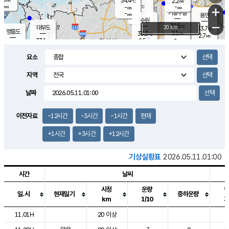
34.4
2.2
m/s
℃
-
-
-
mm
-
℃
mm
+
m/s
기흥구갈
-
-
m/s
mm
용인
-
수원
mm
−
32.5
℃
대부도
20 km
33.7
℃
영흥도
2.1
33.3
m/s
℃
2.7
m/s
-
mm
2.5
33.1
m/s
-
℃
mm
32.5
℃
-
오산
3.9
mm
m/s
4.9
m/s
-
mm
요소
-
mm
향남
33.7
℃
2.2
m/s
33.8
-
지역
℃
운평
mm
송탄
-
℃
m/s
-
s
mm
32.4
보
℃
날짜
33.3
℃
3.0
m/s
산
1.7
m/s
-
31.
mm
-
mm
1.9
℃
이전자료
-12시간
-3시간
-1시간
현재
-
m
/s
+1시간
+3시간
+12시간
기상실황표
2026.05.11.01:00
시간
날씨
시정
운량
일.시
현재일기
중하운량
km
1/10
도시별 기상실황표로 지점, 날씨, 기온, 강수, 바람, 기압등을 안내한 표입
11.01H
20 이상
1