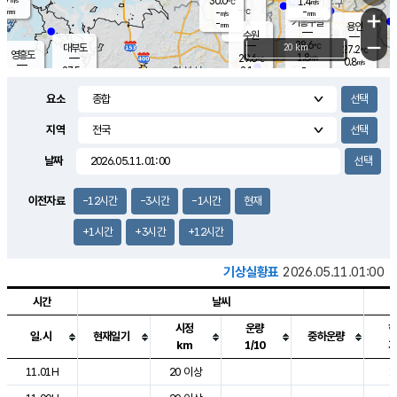
30.0
1.4
m/s
℃
-
-
-
mm
-
℃
mm
+
m/s
기흥구갈
-
-
m/s
mm
용인
-
수원
mm
−
28.6
℃
대부도
20 km
27.2
℃
영흥도
1.8
29.6
m/s
℃
0.8
m/s
-
mm
2.1
27.5
m/s
-
℃
mm
28.8
℃
-
오산
2.0
mm
m/s
3.6
m/s
-
mm
요소
-
mm
향남
28.4
℃
1.7
m/s
29.9
-
지역
℃
운평
mm
송탄
1.0
℃
m/s
-
s
mm
27.6
보
℃
날짜
29.2
℃
1.7
m/s
산
1.4
m/s
-
25.
mm
-
mm
0.3
℃
이전자료
-12시간
-3시간
-1시간
현재
-
m
/s
+1시간
+3시간
+12시간
기상실황표
2026.05.11.01:00
시간
날씨
시정
운량
일.시
현재일기
중하운량
km
1/10
도시별 기상실황표로 지점, 날씨, 기온, 강수, 바람, 기압등을 안내한 표입
11.01H
20 이상
1