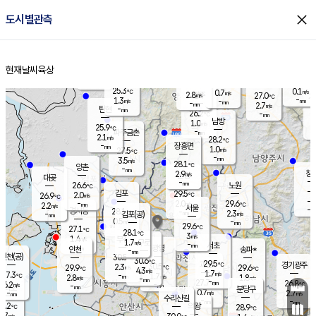
close
도시별관측
장남
판문점
25.8
℃
1.0
m/s
화현
25.0
동두천
℃
남면
-
현재날씨
육상
mm
파주
1.3
홈
m/s
포천
23.8
-
26.7
℃
mm
℃
26.6
℃
25.3
0.1
0.7
m/s
℃
m/s
2.8
양주
27.0
m/s
가
℃
-
1.3
-
mm
m/s
mm
-
mm
2.7
m/s
-
탄현
mm
26.2
-
2
℃
mm
남방
1.0
m/s
0
25.9
℃
-
파주금촌
mm
2.1
m/s
28.2
℃
-
장흥면
mm
1.0
m/s
27.5
℃
-
mm
3.5
m/s
28.1
℃
양촌
-
mm
창
2.9
m/s
은평
대곶
-
mm
26.6
노원
℃
-
김포
29.5
2.0
℃
26.9
m/s
℃
-
m/
-
2.0
29.6
m/s
mm
2.2
℃
m/s
서울
-
경서동
28.1
m
-
2.3
℃
mm
-
김포(공)
m/s
mm
0.5
-
m/s
mm
29.6
℃
27.1
-
℃
mm
28.1
℃
3
m/s
1.4
부천
m/s
1.7
구로
m/s
-
서초
mm
-
광명
mm
인천
송파*
-
mm
인천(공)
30.5
℃
30.6
℃
29.5
과천
경기광주
℃
30.5
2.3
29.9
29.6
m/s
℃
℃
℃
4.3
m/s
1.7
m/s
27.3
-
1.7
℃
mm
2.8
m/s
1.8
m/s
-
m/s
mm
-
27.7
26.8
mm
6.2
-
℃
℃
m/s
-
-
mm
무의도
mm
mm
분당구
0.7
-
2.7
m/s
m/s
mm
수리산길
-
-
mm
mm
7.2
의왕
28.9
℃
℃
1.7
m/s