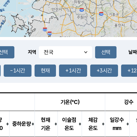
지역
날짜
-1시간
현재
+1시간
+3시간
+1
기온(℃)
강수
량
현재
이슬점
체감
일강수
중하운량
0
기온
온도
온도
mm