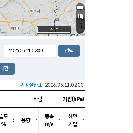
+
−
20 km
2시간
기상실황표
2026.05.11.02:00
바람
기압(hPa)
습도
풍속
해면
풍향
%
m/s
기압