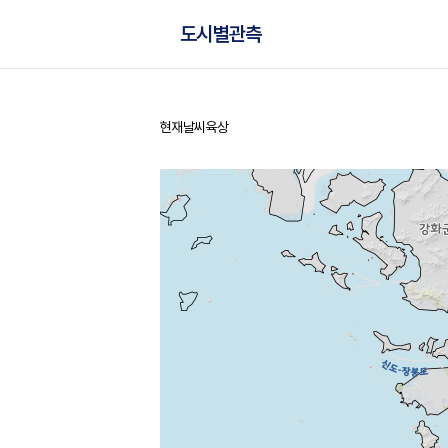
도시별관측
현재날씨
육상
홈