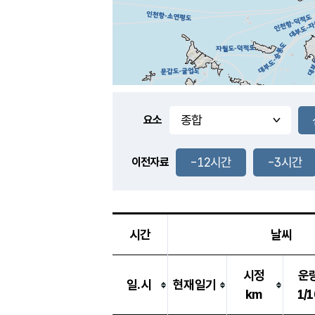
요소
-12시간
-3시간
이전자료
시간
날씨
시정
운
일.시
현재일기
km
1/1