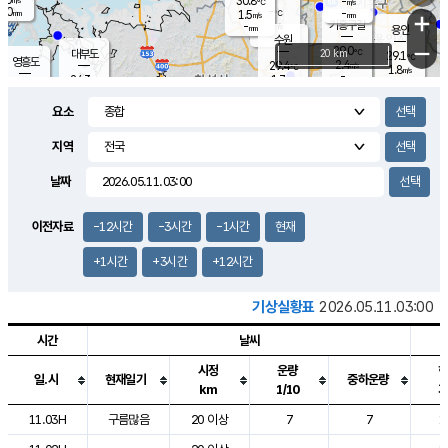
30.8
-
m/s
℃
2.0
-
-
mm
1.5
℃
mm
+
m/s
기흥구갈
-
-
m/s
mm
용인
-
수원
mm
−
29.0
℃
대부도
20 km
29.1
℃
영흥도
2.4
29.4
m/s
℃
1.8
m/s
-
mm
1.7
24.3
m/s
-
℃
mm
27.1
℃
-
오산
1.1
mm
m/s
4.0
m/s
14.5
mm
요소
11.5
mm
향남
27.1
℃
1.0
m/s
27.9
-
지역
℃
운평
mm
송탄
1.0
℃
m/s
-
s
mm
24.9
보
℃
날짜
27.3
m
℃
1.9
m/s
산
0.6
m/s
27.0
23.
mm
-
mm
0.4
℃
이전자료
-12시간
-3시간
-1시간
현재
1.0
/s
+1시간
+3시간
+12시간
기상실황표
2026.05.11.03:00
시간
날씨
시정
운량
일.시
현재일기
중하운량
km
1/10
도시별 기상실황표로 지점, 날씨, 기온, 강수, 바람, 기압등을 안내한 표입
11.03H
구름많음
20 이상
7
7
1