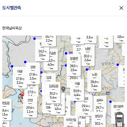
close
도시별관측
장남
판문점
25.5
℃
3.1
m/s
화현
25.4
동두천
℃
남면
-
현재날씨
육상
mm
파주
3.8
홈
m/s
포천
26.3
-
27.4
℃
mm
℃
26.3
℃
26.7
0.5
3.3
m/s
℃
m/s
-
양주
-
m/s
가
℃
-
2.2
-
mm
m/s
mm
-
mm
-
m/s
-
탄현
mm
27.4
-
2
℃
mm
남방
2.7
m/s
0
26.2
℃
-
파주금촌
mm
3.5
m/s
30.1
℃
-
장흥면
mm
2.6
m/s
28.3
℃
-
mm
4.0
m/s
28.5
℃
양촌
-
mm
창
2.5
m/s
은평
대곶
-
mm
27.8
노원
℃
-
김포
29.0
2.3
℃
27.8
m/s
℃
-
m/
-
2.9
28.6
m/s
mm
3.2
℃
m/s
서울
-
경서동
-
m
-
3.4
℃
mm
-
김포(공)
m/s
mm
-
-
m/s
mm
30.9
℃
27.5
-
℃
mm
30.2
℃
4.4
m/s
1.6
부천
m/s
5.6
구로
m/s
-
서초
mm
-
광명
mm
인천
송파*
-
mm
인천(공)
31.1
℃
31.2
℃
29.4
과천
경기광주
℃
31.0
0.8
29.6
29.7
m/s
℃
℃
℃
4.5
m/s
2.0
m/s
28.4
-
2.7
℃
mm
1.1
m/s
3.7
m/s
-
m/s
mm
-
29.0
27.2
mm
3.3
-
℃
℃
m/s
-
-
mm
무의도
mm
mm
분당구
2.4
-
1.6
m/s
m/s
mm
수리산길
-
-
mm
mm
5.4
의왕
30.1
℃
℃
1.0
m/s