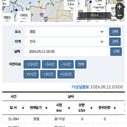
26.6
1.9
m/s
℃
2.0
-
-
mm
1.5
℃
mm
+
m/s
기흥구갈
-
-
m/s
mm
용인
-
수원
mm
−
25.4
℃
대부도
20 km
25.4
℃
영흥도
2.9
26.3
m/s
℃
2.6
m/s
-
mm
3.1
25.6
m/s
-
℃
mm
27.6
℃
-
오산
3.6
mm
m/s
8.0
m/s
14.5
mm
요소
11.5
mm
향남
25.6
℃
2.3
m/s
27.0
-
지역
℃
운평
mm
송탄
-
℃
m/s
-
s
mm
25.1
보
℃
날짜
25.5
m
℃
2.1
m/s
산
1.2
m/s
27.0
22.
mm
-
mm
1.3
℃
이전자료
-12시간
-3시간
-1시간
현재
1.0
/s
+1시간
+3시간
+12시간
기상실황표
2026.05.11.03:00
시간
날씨
시정
운량
일.시
현재일기
중하운량
km
1/10
도시별 기상실황표로 지점, 날씨, 기온, 강수, 바람, 기압등을 안내한 표입
11.03H
맑음
20 이상
0
0
1