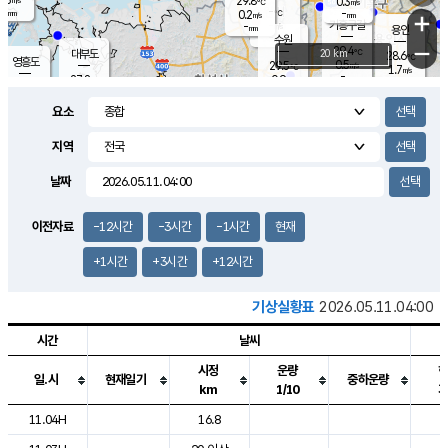
29.8
0.3
m/s
℃
-
-
-
mm
0.2
℃
mm
+
m/s
기흥구갈
-
-
m/s
mm
용인
-
수원
mm
−
29.4
℃
대부도
20 km
28.6
℃
영흥도
0.5
29.5
m/s
℃
1.7
m/s
-
mm
0.9
27.8
m/s
-
℃
mm
28.6
℃
-
오산
1.7
mm
m/s
2.2
m/s
-
mm
요소
-
mm
향남
29.4
℃
1.4
m/s
31.1
-
지역
℃
운평
mm
송탄
0.3
℃
m/s
-
s
mm
27.4
보
℃
날짜
31.6
℃
0.8
m/s
산
0.7
m/s
-
25.
mm
-
mm
0.0
℃
이전자료
-12시간
-3시간
-1시간
현재
-
m
/s
+1시간
+3시간
+12시간
기상실황표
2026.05.11.04:00
시간
날씨
시정
운량
일.시
현재일기
중하운량
km
1/10
도시별 기상실황표로 지점, 날씨, 기온, 강수, 바람, 기압등을 안내한 표입
11.04H
16.8
8