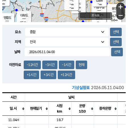
-
0.8
m/s
℃
-
-
-
mm
-
℃
mm
+
m/s
기흥구갈
-
-
m/s
mm
용인
-
mm
−
27.5
℃
대부도
20 km
26.7
℃
영흥도
0.5
m/s
0.6
m/s
-
mm
25.2
-
℃
mm
27.0
℃
오산
0.1
m/s
0.7
m/s
-
mm
요소
-
mm
향남
25.2
℃
0.0
m/s
28.6
-
지역
℃
운평
mm
송탄
0.5
℃
m/s
-
s
mm
26.3
보
℃
날짜
28.0
℃
1.1
m/s
산
0.2
m/s
-
-
mm
-
mm
-
m
℃
이전자료
-12시간
-3시간
-1시간
현재
-
m
/s
+1시간
+3시간
+12시간
기상실황표
2026.05.11.04:00
시간
날씨
시정
운량
일.시
현재일기
중하운량
km
1/10
도시별 기상실황표로 지점, 날씨, 기온, 강수, 바람, 기압등을 안내한 표입
11.04H
18.7
7