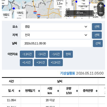
29.5
-
m/s
℃
-
-
-
mm
1.3
℃
mm
+
m/s
기흥구갈
-
-
m/s
mm
용인
-
수원
mm
−
29.9
℃
대부도
20 km
29.3
℃
영흥도
2.1
29.2
m/s
℃
2.0
m/s
-
mm
4
29.1
m/s
-
℃
mm
29.4
℃
-
오산
4.5
mm
m/s
3.1
m/s
-
mm
요소
-
mm
향남
29.2
℃
2.4
m/s
28.9
-
지역
℃
운평
mm
송탄
2.7
℃
m/s
-
s
mm
28.3
보
℃
날짜
29.8
℃
4.6
m/s
산
2.1
m/s
-
27.
mm
-
mm
0.9
℃
이전자료
-12시간
-3시간
-1시간
현재
-
m
/s
+1시간
+3시간
+12시간
기상실황표
2026.05.11.05:00
시간
날씨
시정
운량
일.시
현재일기
중하운량
km
1/10
도시별 기상실황표로 지점, 날씨, 기온, 강수, 바람, 기압등을 안내한 표입
11.05H
20 이상
7