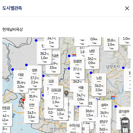
close
도시별관측
장남
판문점
35.0
℃
1.2
m/s
화현
34.9
동두천
℃
남면
-
현재날씨
육상
mm
파주
1.1
홈
m/s
포천
34.0
-
33.9
℃
mm
℃
34.4
℃
34.7
1.0
0.9
m/s
℃
m/s
-
양주
35.8
m/s
가
℃
-
1
-
mm
m/s
mm
-
mm
2.0
m/s
-
탄현
mm
37.4
-
3
℃
mm
남방
1.8
m/s
1
38.3
℃
-
파주금촌
mm
1.0
m/s
36.1
℃
-
장흥면
mm
0.9
m/s
35.9
℃
-
mm
3.5
m/s
37.1
℃
양촌
-
mm
창
-
m/s
은평
대곶
-
mm
37.2
노원
℃
-
김포
36.3
2.2
℃
35.4
m/s
℃
-
m/
-
1.4
36.3
m/s
mm
2.0
℃
m/s
서울
-
경서동
36.0
m
-
2.0
℃
mm
-
김포(공)
m/s
mm
1.2
-
m/s
mm
34.7
℃
35.9
-
℃
mm
37.1
℃
0.9
m/s
2.6
부천
m/s
1.9
구로
m/s
-
서초
mm
-
광명
mm
인천
송파*
-
mm
인천(공)
35.0
℃
36.6
℃
36.6
과천
경기광주
℃
35.9
0.2
34.3
36.9
m/s
℃
℃
℃
1.5
m/s
1.5
m/s
34.1
-
0.6
℃
mm
3.3
m/s
1.7
m/s
-
m/s
mm
-
35.5
34.0
mm
4.1
-
℃
℃
m/s
-
-
mm
무의도
mm
mm
분당구
1.3
-
1.1
m/s
m/s
mm
수리산길
-
-
mm
mm
5.5
의왕
36.5
℃
℃
1.5
m/s