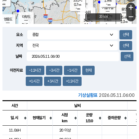
33.5
1.9
m/s
℃
-
-
-
mm
0.7
℃
mm
+
m/s
기흥구갈
-
-
m/s
mm
용인
-
수원
mm
−
37.2
℃
대부도
20 km
35.4
℃
영흥도
1.4
34.9
m/s
℃
2.3
m/s
-
mm
2.1
34.5
m/s
-
℃
mm
32.2
℃
-
오산
1.7
mm
m/s
0.9
m/s
-
mm
요소
-
mm
향남
35.4
℃
1.2
m/s
35.8
-
지역
℃
운평
mm
송탄
1.0
℃
m/s
-
s
mm
34.7
보
℃
날짜
35.9
℃
1.3
m/s
산
2.0
m/s
-
33.
mm
-
mm
1.5
℃
이전자료
-12시간
-3시간
-1시간
현재
-
m
/s
+1시간
+3시간
+12시간
기상실황표
2026.05.11.06:00
시간
날씨
시정
운량
일.시
현재일기
중하운량
km
1/10
도시별 기상실황표로 지점, 날씨, 기온, 강수, 바람, 기압등을 안내한 표입
11.06H
20 이상
5