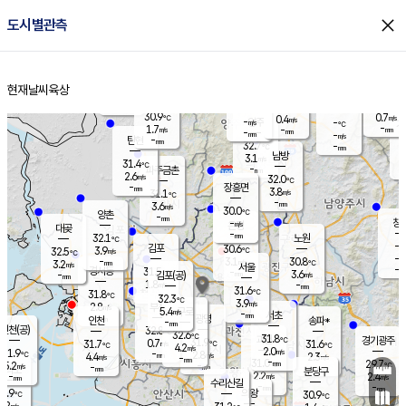
close
도시별관측
장남
판문점
30.6
℃
2.7
m/s
화현
31.4
동두천
℃
남면
-
현재날씨
육상
mm
파주
2.7
홈
m/s
포천
31.5
-
30.9
℃
mm
℃
30.1
℃
30.9
0.7
0.4
m/s
℃
m/s
-
양주
-
m/s
가
℃
-
1.7
-
mm
m/s
mm
-
mm
-
m/s
-
탄현
mm
32.7
-
3
℃
mm
남방
3.1
m/s
1
31.4
℃
-
파주금촌
mm
2.6
m/s
32.0
℃
-
장흥면
mm
3.8
m/s
31.1
℃
-
mm
3.6
m/s
30.0
℃
양촌
-
mm
창
-
m/s
은평
대곶
-
mm
32.1
노원
℃
-
김포
30.6
3.9
℃
32.5
m/s
℃
-
m/
-
3.1
30.8
m/s
mm
3.2
℃
m/s
서울
-
경서동
31.5
m
-
3.6
℃
mm
-
김포(공)
m/s
mm
1.8
-
m/s
mm
31.6
℃
31.8
-
℃
mm
32.3
℃
3.9
m/s
2.8
부천
m/s
5.4
구로
m/s
-
서초
mm
-
광명
mm
인천
송파*
-
mm
인천(공)
32.8
℃
32.6
℃
31.8
과천
경기광주
℃
31.9
0.7
31.7
31.6
m/s
℃
℃
℃
4.2
m/s
2.0
m/s
31.9
-
2.8
℃
mm
4.4
m/s
2.3
m/s
-
m/s
mm
-
31.0
29.7
mm
5.2
-
℃
℃
m/s
-
-
mm
무의도
mm
mm
분당구
2.2
-
2.4
m/s
m/s
mm
수리산길
-
-
mm
mm
0.9
의왕
30.9
℃
℃
2.2
m/s