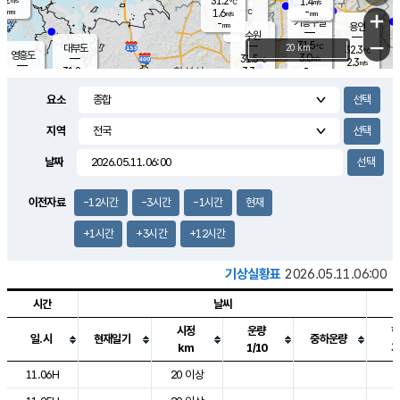
31.2
1.4
m/s
℃
-
-
-
mm
1.6
℃
mm
+
m/s
기흥구갈
-
-
m/s
mm
용인
-
수원
mm
−
31.5
℃
대부도
20 km
32.3
℃
영흥도
3.0
31.5
m/s
℃
2.3
m/s
-
mm
3.3
31.8
m/s
-
℃
mm
30.8
℃
-
오산
3.7
mm
m/s
4.8
m/s
-
mm
요소
-
mm
향남
31.5
℃
2.2
m/s
-
-
지역
℃
운평
mm
송탄
-
℃
m/s
-
s
mm
31.1
보
℃
날짜
32.4
℃
3.2
m/s
산
1.9
m/s
-
30.
mm
-
mm
1.3
℃
이전자료
-12시간
-3시간
-1시간
현재
-
m
/s
+1시간
+3시간
+12시간
기상실황표
2026.05.11.06:00
시간
날씨
시정
운량
일.시
현재일기
중하운량
km
1/10
도시별 기상실황표로 지점, 날씨, 기온, 강수, 바람, 기압등을 안내한 표입
11.06H
20 이상
9